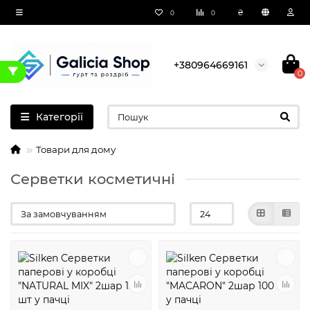
₴
0
0
+380964669161
0
Категорії
Товари для дому
Серветки косметичні