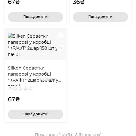
67₴
36₴
Повідомити
Повідомити
Silken Серветки
паперові у коробці
UKRAINE
"КРАФТ" 2шар 150 шт у
пачці
67₴
Повідомити
Показано з 1 по 5 із 5 (1 сторінок)