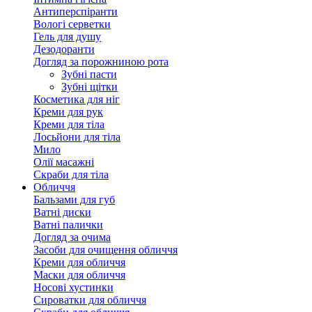
Антиперспіранти
Вологі серветки
Гель для душу
Дезодоранти
Догляд за порожниною рота
Зубні пасти
Зубні щітки
Косметика для ніг
Креми для рук
Креми для тіла
Лосьйони для тіла
Мило
Олії масажні
Скраби для тіла
Обличчя
Бальзами для губ
Ватні диски
Ватні палички
Догляд за очима
Засоби для очищення обличчя
Креми для обличчя
Маски для обличчя
Носові хустинки
Сироватки для обличчя