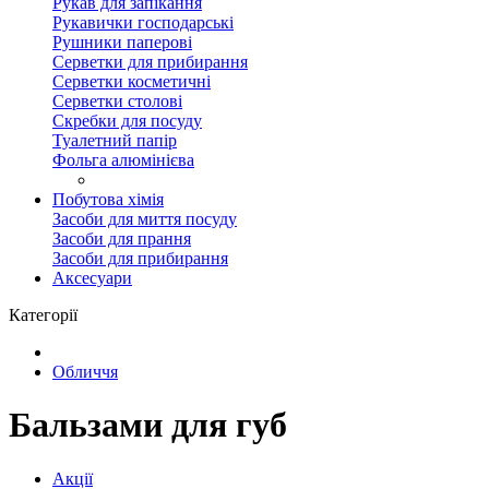
Рукав для запікання
Рукавички господарські
Рушники паперові
Серветки для прибирання
Серветки косметичні
Серветки столові
Скребки для посуду
Туалетний папір
Фольга алюмінієва
Побутова хімія
Засоби для миття посуду
Засоби для прання
Засоби для прибирання
Аксесуари
Категорії
Обличчя
Бальзами для губ
Акції