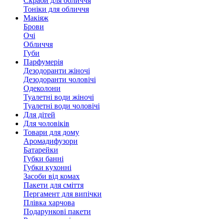
Скраби для обличчя
Тоніки для обличчя
Макіяж
Брови
Очі
Обличчя
Губи
Парфумерія
Дезодоранти жіночі
Дезодоранти чоловічі
Одеколони
Туалетні води жіночі
Туалетні води чоловічі
Для дітей
Для чоловіків
Товари для дому
Аромадифузори
Батарейки
Губки банні
Губки кухонні
Засоби від комах
Пакети для сміття
Пергамент для випічки
Плівка харчова
Подарункові пакети