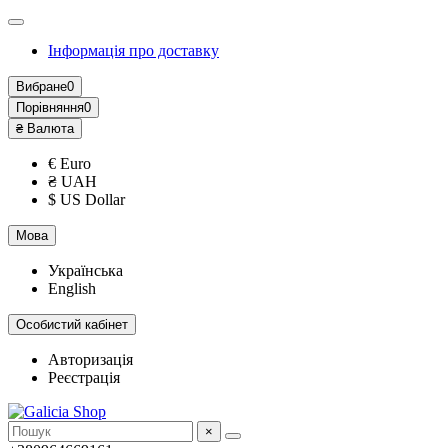
Інформація про доставку
Вибране
0
Порівняння
0
₴
Валюта
€ Euro
₴ UAH
$ US Dollar
Мова
Українська
English
Особистий кабінет
Авторизація
Реєстрація
×