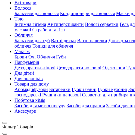
Всі товари
Волосся
Бальзами для волосся
Кондиціонери для волосся
Маски дл
Тіло
Інтимна гігієна
Антиперспіранти
Вологі серветки
Гель д
масажні
Скраби для тіла
Обличчя
Бальзами для губ
Ватні диски
Ватні палички
Догляд за о
обличчя
Тоніки для обличчя
Макіяж
Брови
Очі
Обличчя
Губи
Парфумерія
Дезодоранти жіночі
Дезодоранти чоловічі
Одеколони
Туа
Для дітей
Для чоловіків
Товари для дому
Аромадифузори
Батарейки
Губки банні
Губки кухонні
Зас
господарські
Рушники паперові
Серветки для прибиранн
Побутова хімія
Засоби для миття посуду
Засоби для прання
Засоби для п
Аксесуари
Фільтр Товарів