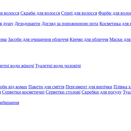
я волосся
Скраби для волосся
Спреї для волосся
Фарби для воло
ля душу
Дезодоранти
Догляд за порожниною рота
Косметика для 
чима
Засоби для очищення обличчя
Креми для обличчя
Маски для
летні води жіночі
Туалетні води чоловічі
оби від комах
Пакети для сміття
Пергамент для випічки
Плівка х
я
Серветки косметичні
Серветки столові
Скребки для посуду
Туа
рибирання