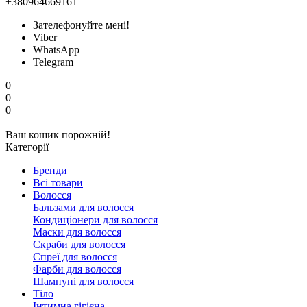
+380964669161
Зателефонуйте мені!
Viber
WhatsApp
Telegram
0
0
0
Ваш кошик порожній!
Категорії
Бренди
Всі товари
Волосся
Бальзами для волосся
Кондиціонери для волосся
Маски для волосся
Скраби для волосся
Спреї для волосся
Фарби для волосся
Шампуні для волосся
Тіло
Інтимна гігієна