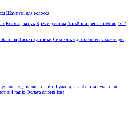
сся
Шампуні для волосся
ніг
Креми для рук
Креми для тіла
Лосьйони для тіла
Мило
Олії
 обличчя
Носові хустинки
Сироватки для обличчя
Скраби для
арчова
Подарункові пакети
Рукав для запікання
Рукавички
летний папір
Фольга алюмінієва