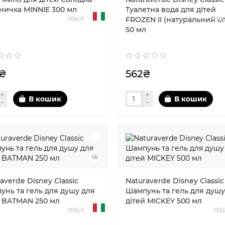
ничка MINNIE 300 мл
Туалетна вода для дітей
ITALY
ITA
FROZEN II (натуральний сп
50 мл
₴
562₴
В кошик
В кошик
averde Disney Classic
Naturaverde Disney Classic
унь та гель для душу для
Шампунь та гель для душу
й BATMAN 250 мл
дітей MICKEY 500 мл
ITALY
ITA