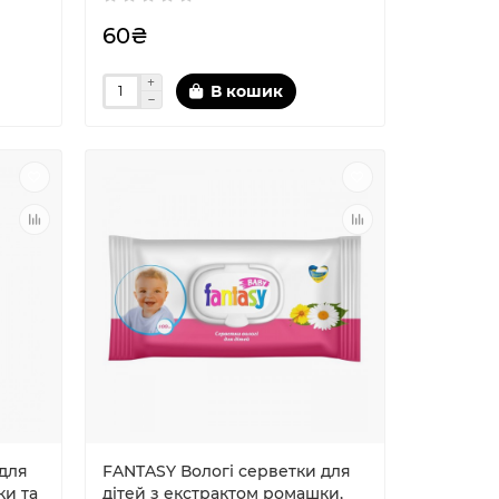
60₴
В кошик
 для
FANTASY Вологі серветки для
ки та
дiтей з екстрактом ромашки,