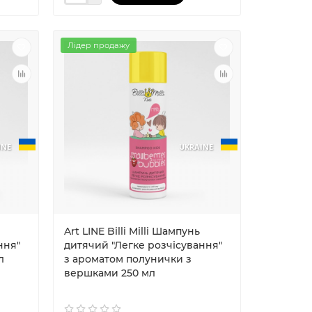
Лідер продажу
INE
UKRAINE
Art LINE Billi Milli Шампунь
ння"
дитячий "Легке розчісування"
л
з ароматом полунички з
вершками 250 мл