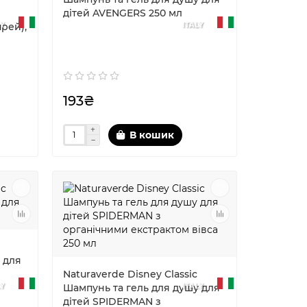
дітей AVENGERS 250 мл
LY
ITALY
рей),
193₴
В кошик
 для
Naturaverde Disney Classic
LY
ITALY
Шампунь та гель для душу для
дітей SPIDERMAN з