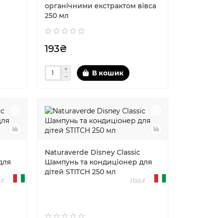
органічними екстрактом вівса
250 мл
193₴
В кошик
Naturaverde Disney Classic
для
Шампунь та кондиціонер для
дітей STITCH 250 мл
LY
ITALY