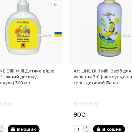
UKRAINE
UKRA
INE Billi Milli Дитяче рідке
Art LINE Billi Milli Засіб для
 "Ніжний догляд"
купання 3в1 (шампунь,піна
ндула) 300 мл
гель) дитячий Банан
90₴
В кошик
В кошик