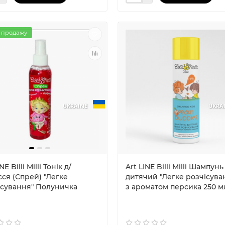
 продажу
UKRAINE
UKRA
NE Billi Milli Тонік д/
Art LINE Billi Milli Шампунь
ся (Спрей) "Легке
дитячий "Легке розчісува
ісування" Полуничка
з ароматом персика 250 м