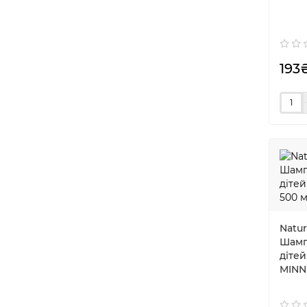
193
Natur
Шамп
діте
MINN