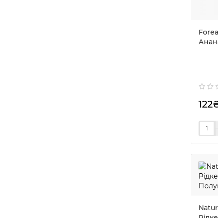
Fore
Анана
122
Natur
Рідке