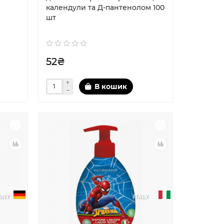
календули та Д-пантенолом 100
шт
52₴
В кошик
ANY
ITALY