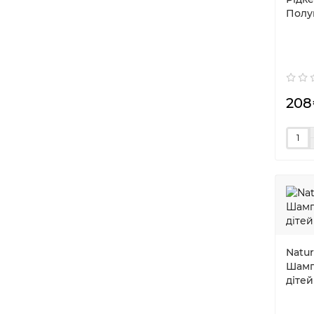
Полу
208
Natur
Шамп
діте