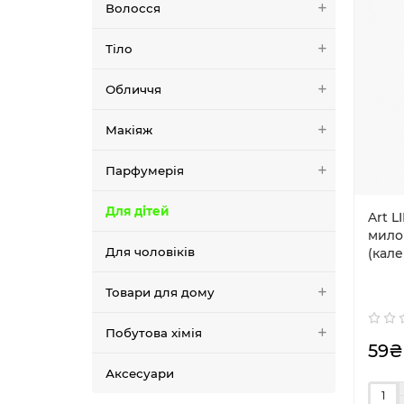
Волосся
Тіло
Обличчя
Макіяж
Парфумерія
Для дітей
Art L
мило
Для чоловіків
(кале
Товари для дому
Побутова хімія
59₴
Аксесуари