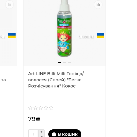
INE
UKRAINE
Art LINE Billi Milli Тонік д/
 та
волосся (Спрей) "Легке
Розчісування" Кокос
79₴
В кошик