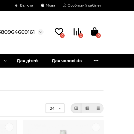
₴
Валюта
Мова
Особистий кабінет
380964669161
0
0
0
Для дітей
Для чоловіків