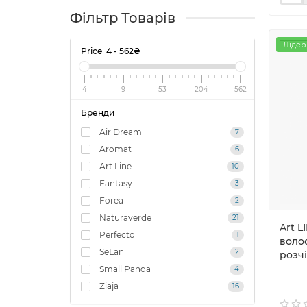
Фільтр Товарів
Лідер
Price
4
-
562
₴
4
9
53
204
562
Бренди
Air Dream
7
Aromat
6
Art Line
10
Fantasy
3
Forea
2
Naturaverde
21
Art LI
Perfecto
1
волос
SeLan
2
розч
Small Panda
4
Ziaja
16