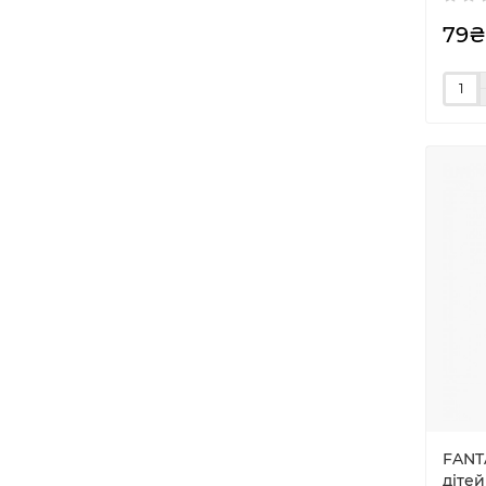
79₴
FANT
дiтей