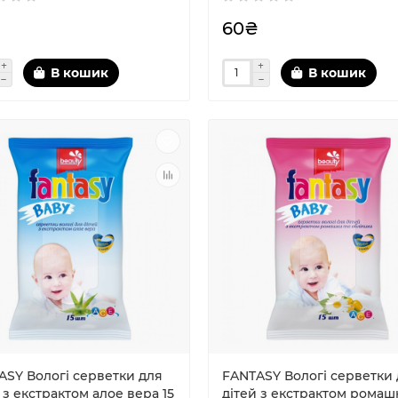
60₴
В кошик
В кошик
ASY Вологі серветки для
FANTASY Вологі серветки
 з екстрактом алое вера 15
дiтей з екстрактом ромаш