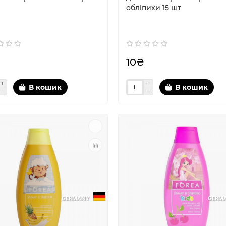
облiпихи 15 шт
10₴
В кошик
В кошик
GERMANY
GERM