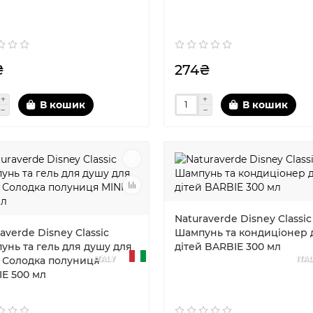
₴
274₴
В кошик
В кошик
Naturaverde Disney Classic
averde Disney Classic
Шампунь та кондиціонер 
унь та гель для душу для
дітей BARBIE 300 мл
ITALY
ITA
й Солодка полуниця
IE 500 мл