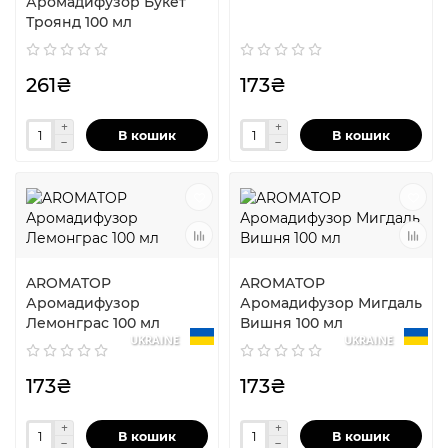
Аромадифузор Букет
Троянд 100 мл
261₴
173₴
В кошик
В кошик
AROMATOP
AROMATOP
Аромадифузор
Аромадифузор Мигдаль
Лемонграс 100 мл
Вишня 100 мл
UKRAINE
UKRAINE
173₴
173₴
В кошик
В кошик