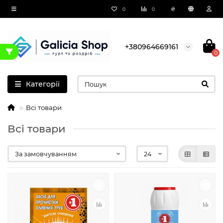
₴
0
0
+380964669161
0
Категорії
Всі товари
Всі товари