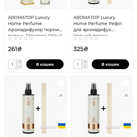
AROMATOP Luxury
AROMATOP Luxury
Home Perfume
Home Perfume Рефіл
Аромадифузор Чорний
для аромадифуз.
перець Гвоздика Спеції
Чорний перець
100 мл
Гвоздика Спеції 250 мл
261₴
+ палочки
325₴
В кошик
В кошик
UKRAINE
UKRAINE