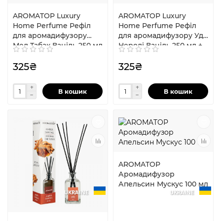
AROMATOP Luxury
AROMATOP Luxury
Home Perfume Рефіл
Home Perfume Рефіл
для аромадифузору
для аромадифузору Уд
Мед Табак Ваніль 250 мл
Неролі Ваніль 250 мл +
+ палочки
палочки
325₴
325₴
В кошик
В кошик
AROMATOP
Аромадифузор
Апельсин Мускус 100 мл
UKRAINE
UKRAINE