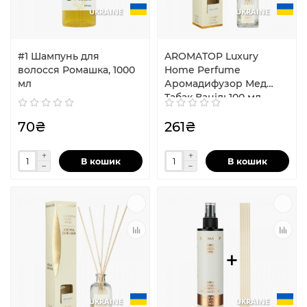
UKRAINE
UKRAINE
#1 Шампунь для
AROMATOP Luxury
волосся Ромашка, 1000
Home Perfume
мл
Аромадифузор Мед
Табак Ваніль100 мл
70₴
261₴
В кошик
В кошик
UKRAINE
UKRAINE