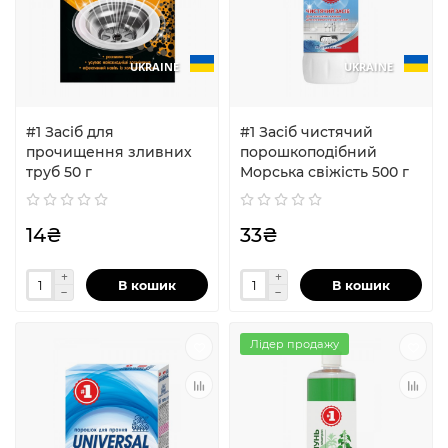
UKRAINE
UKRAINE
#1 Засіб для
#1 Засіб чистячий
прочищення зливних
порошкоподібний
труб 50 г
Морська свіжість 500 г
14₴
33₴
В кошик
В кошик
Лідер продажу