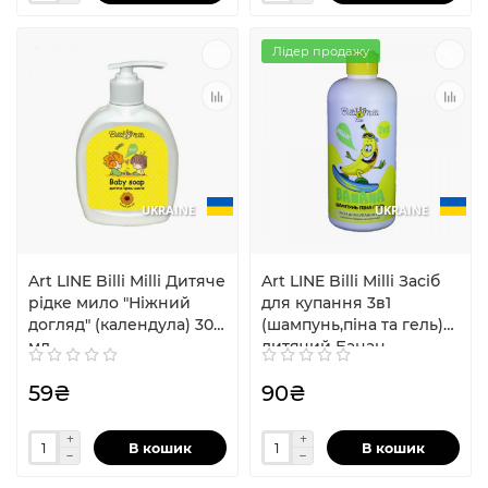
Лідер продажу
UKRAINE
UKRAINE
Art LINE Billi Milli Дитяче
Art LINE Billi Milli Засіб
рідке мило "Ніжний
для купання 3в1
догляд" (календула) 300
(шампунь,піна та гель)
мл
дитячий Банан
59₴
90₴
В кошик
В кошик