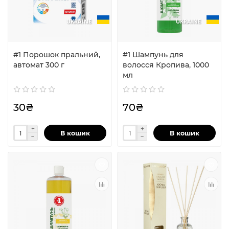
UKRAINE
UKRAINE
#1 Порошок пральний,
#1 Шампунь для
автомат 300 г
волосся Кропива, 1000
мл
30₴
70₴
В кошик
В кошик