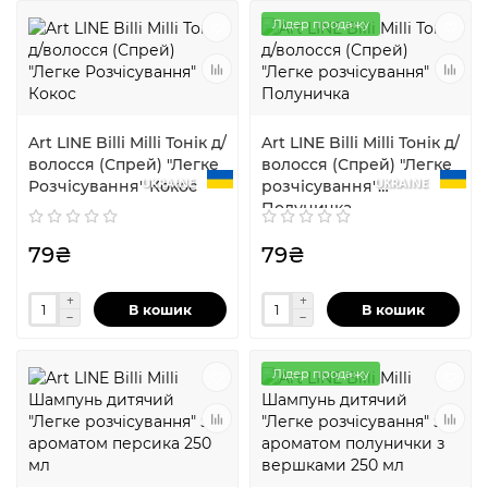
Лідер продажу
Art LINE Billi Milli Тонік д/
Art LINE Billi Milli Тонік д/
волосся (Спрей) "Легке
волосся (Спрей) "Легке
UKRAINE
UKRAINE
Розчісування" Кокос
розчісування"
Полуничка
79₴
79₴
В кошик
В кошик
Лідер продажу