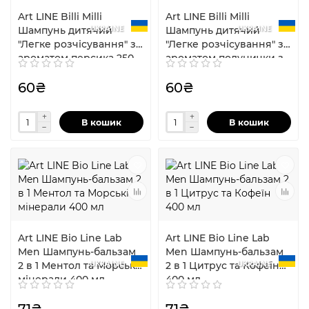
Art LINE Billi Milli
Art LINE Billi Milli
UKRAINE
UKRAINE
Шампунь дитячий
Шампунь дитячий
"Легке розчісування" з
"Легке розчісування" з
ароматом персика 250
ароматом полунички з
мл
вершками 250 мл
60₴
60₴
В кошик
В кошик
Art LINE Bio Line Lab
Art LINE Bio Line Lab
Men Шампунь-бальзам
Men Шампунь-бальзам
UKRAINE
UKRAINE
2 в 1 Ментол та Морські
2 в 1 Цитрус та Кофеїн
мінерали 400 мл
400 мл