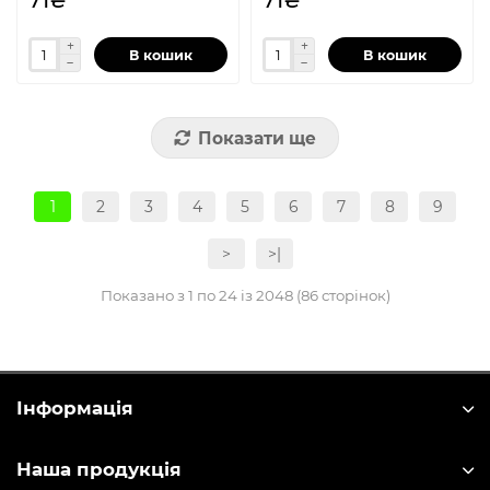
71₴
71₴
В кошик
В кошик
Показати ще
1
2
3
4
5
6
7
8
9
>
>|
Показано з 1 по 24 із 2048 (86 сторінок)
Інформація
Наша продукція