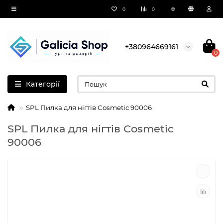
₴
0
0
+380964669161
0
Категорії
SPL Пилка для нігтів Cosmetic 90006
SPL Пилка для нігтів Cosmetic
90006