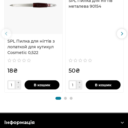
SPL Пилка для нігтів
металева 90154
SPL Пилка для нігтів з
лопаткой для кутикул
Cosmetic 0,522
18₴
50₴
В кошик
В кошик
Інформація