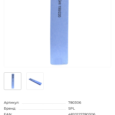
Артикул:
780306
Бренд:
SPL
EAN:
4820125780306