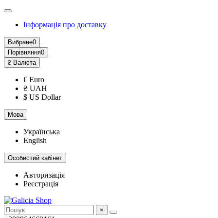
Інформація про доставку
Вибране
0
Порівняння
0
₴
Валюта
€ Euro
₴ UAH
$ US Dollar
Мова
Українська
English
Особистий кабінет
Авторизація
Реєстрація
×