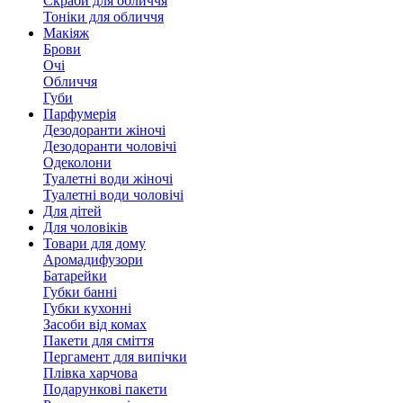
Скраби для обличчя
Тоніки для обличчя
Макіяж
Брови
Очі
Обличчя
Губи
Парфумерія
Дезодоранти жіночі
Дезодоранти чоловічі
Одеколони
Туалетні води жіночі
Туалетні води чоловічі
Для дітей
Для чоловіків
Товари для дому
Аромадифузори
Батарейки
Губки банні
Губки кухонні
Засоби від комах
Пакети для сміття
Пергамент для випічки
Плівка харчова
Подарункові пакети