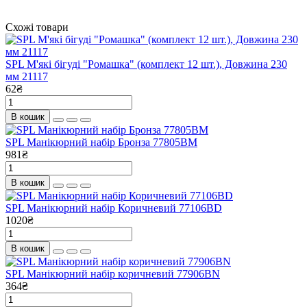
Схожі товари
SPL М'які бігуді "Ромашка" (комплект 12 шт.), Довжина 230
мм 21117
62₴
В кошик
SPL Манікюрний набір Бронза 77805BM
981₴
В кошик
SPL Манікюрний набір Коричневий 77106BD
1020₴
В кошик
SPL Манікюрний набір коричневий 77906BN
364₴