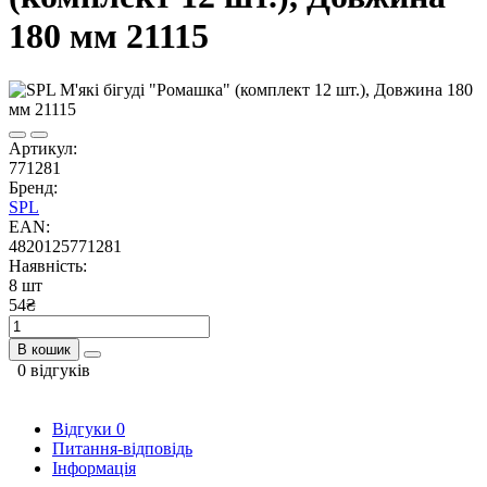
180 мм 21115
Артикул:
771281
Бренд:
SPL
EAN:
4820125771281
Наявність:
8 шт
54₴
В кошик
0 відгуків
Відгуки
0
Питання-відповідь
Інформація