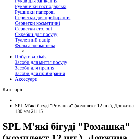
Рукав для запікання
Рукавички господарські
Рушники паперові
Серветки для прибирання
Серветки косметичні
Серветки столові
Скребки для посуду
Туалетний папір
Фольга алюмінієва
Побутова хімія
Засоби для миття посуду
Засоби для прання
Засоби для прибирання
Аксесуари
Категорії
SPL М'які бігуді "Ромашка" (комплект 12 шт.), Довжина
180 мм 21115
SPL М'які бігуді "Ромашка"
(комплект 12 шт.), Довжина