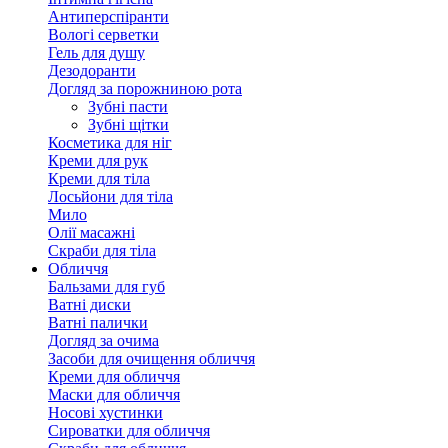
Антиперспіранти
Вологі серветки
Гель для душу
Дезодоранти
Догляд за порожниною рота
Зубні пасти
Зубні щітки
Косметика для ніг
Креми для рук
Креми для тіла
Лосьйони для тіла
Мило
Олії масажні
Скраби для тіла
Обличчя
Бальзами для губ
Ватні диски
Ватні палички
Догляд за очима
Засоби для очищення обличчя
Креми для обличчя
Маски для обличчя
Носові хустинки
Сироватки для обличчя