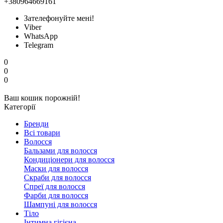
+380964669161
Зателефонуйте мені!
Viber
WhatsApp
Telegram
0
0
0
Ваш кошик порожній!
Категорії
Бренди
Всі товари
Волосся
Бальзами для волосся
Кондиціонери для волосся
Маски для волосся
Скраби для волосся
Спреї для волосся
Фарби для волосся
Шампуні для волосся
Тіло
Інтимна гігієна