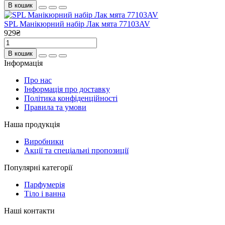
В кошик
SPL Манікюрний набір Лак мята 77103AV
929₴
В кошик
Інформація
Про нас
Інформація про доставку
Політика конфіденційності
Правила та умови
Наша продукція
Виробники
Акції та спеціальні пропозиції
Популярні категорії
Парфумерія
Тіло і ванна
Наші контакти