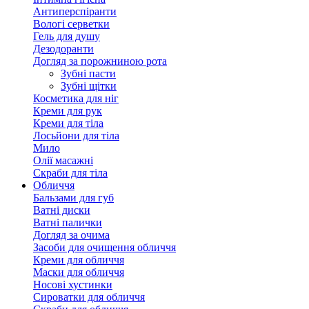
Антиперспіранти
Вологі серветки
Гель для душу
Дезодоранти
Догляд за порожниною рота
Зубні пасти
Зубні щітки
Косметика для ніг
Креми для рук
Креми для тіла
Лосьйони для тіла
Мило
Олії масажні
Скраби для тіла
Обличчя
Бальзами для губ
Ватні диски
Ватні палички
Догляд за очима
Засоби для очищення обличчя
Креми для обличчя
Маски для обличчя
Носові хустинки
Сироватки для обличчя