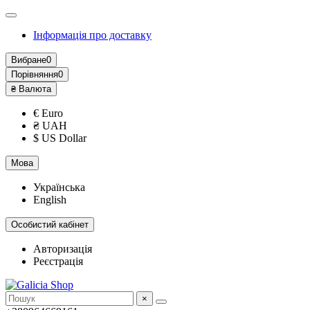
Інформація про доставку
Вибране
0
Порівняння
0
₴
Валюта
€ Euro
₴ UAH
$ US Dollar
Мова
Українська
English
Особистий кабінет
Авторизація
Реєстрація
×