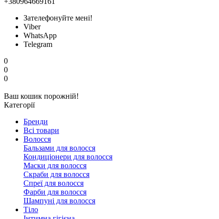
+380964669161
Зателефонуйте мені!
Viber
WhatsApp
Telegram
0
0
0
Ваш кошик порожній!
Категорії
Бренди
Всі товари
Волосся
Бальзами для волосся
Кондиціонери для волосся
Маски для волосся
Скраби для волосся
Спреї для волосся
Фарби для волосся
Шампуні для волосся
Тіло
Інтимна гігієна