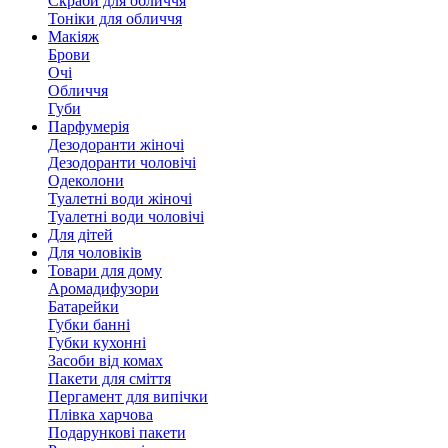
Скраби для обличчя
Тоніки для обличчя
Макіяж
Брови
Очі
Обличчя
Губи
Парфумерія
Дезодоранти жіночі
Дезодоранти чоловічі
Одеколони
Туалетні води жіночі
Туалетні води чоловічі
Для дітей
Для чоловіків
Товари для дому
Аромадифузори
Батарейки
Губки банні
Губки кухонні
Засоби від комах
Пакети для сміття
Пергамент для випічки
Плівка харчова
Подарункові пакети