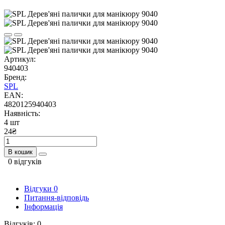
Артикул:
940403
Бренд:
SPL
EAN:
4820125940403
Наявність:
4 шт
24₴
В кошик
0 відгуків
Відгуки
0
Питання-відповідь
Інформація
Відгуків: 0