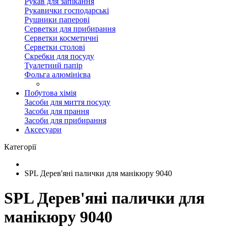
Рукав для запікання
Рукавички господарські
Рушники паперові
Серветки для прибирання
Серветки косметичні
Серветки столові
Скребки для посуду
Туалетний папір
Фольга алюмінієва
Побутова хімія
Засоби для миття посуду
Засоби для прання
Засоби для прибирання
Аксесуари
Категорії
SPL Дерев'яні палички для манікюру 9040
SPL Дерев'яні палички для
манікюру 9040