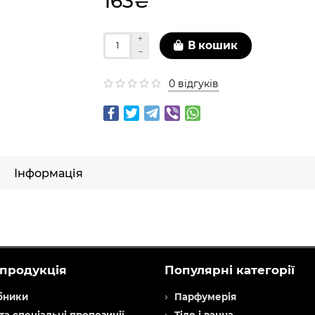
163₴
В кошик
0 відгуків
Інформація
продукція
Популярні категорії
бники
Парфумерія