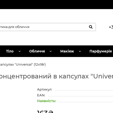
+
Тіло
Обличчя
Макіяж
Парфумерія
сулах "Universal" (12х18г)
центрований в капсулах "Universa
Артикул:
EAN:
Наявність: