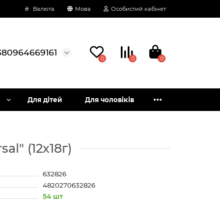
₴
Валюта
Мова
Особистий кабінет
380964669161
0
0
0
Для дітей
Для чоловіків
l" (12х18г)
632826
4820270632826
54 шт