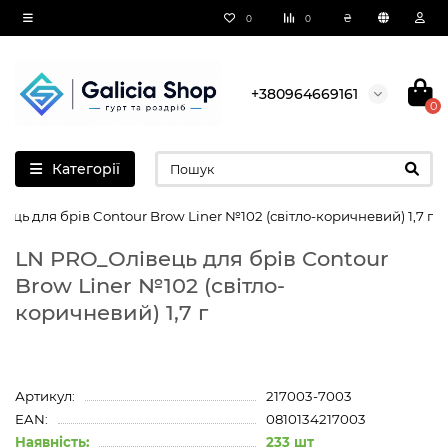
₴
0
0
+380964669161
0
Категорії
ць для брів Contour Brow Liner №102 (світло-коричневий) 1,7 г
LN PRO_Олівець для брів Contour
Brow Liner №102 (світло-
коричневий) 1,7 г
Артикул:
217003-7003
EAN:
0810134217003
Наявність:
233 шт