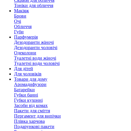
Скраби для обличчя
Тоніки для обличчя
Макіяж
Брови
Очі
Обличчя
Губи
Парфумерія
Дезодоранти жіночі
Дезодоранти чоловічі
Одеколони
Туалетні води жіночі
Туалетні води чоловічі
Для дітей
Для чоловіків
Товари для дому
Аромадифузори
Батарейки
Губки банні
Губки кухонні
Засоби від комах
Пакети для сміття
Пергамент для випічки
Плівка харчова
Подарункові пакети