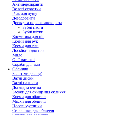
Антиперспіранти
Вологі серветки
Гель для душу
Дезодоранти
Догляд за порожниною рота
Зубні пасти
Зубні щітки
Косметика для ніг
Креми для рук
Креми для тіла
Лосьйони для тіла
Мило
Олії масажні
Скраби для тіла
Обличчя
Бальзами для губ
Ватні диски
Ватні палички
Догляд за очима
Засоби для очищення обличчя
Креми для обличчя
Маски для обличчя
Носові хустинки
Сироватки для обличчя