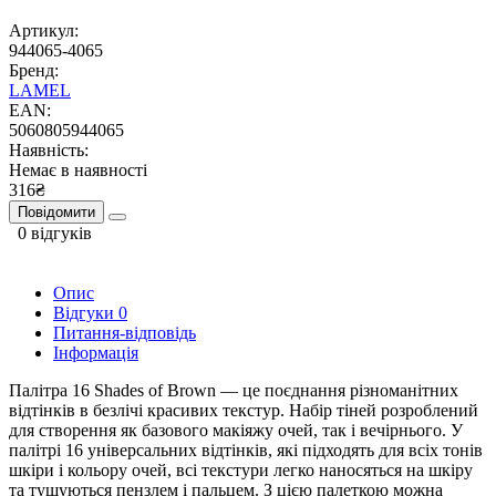
Артикул:
944065-4065
Бренд:
LAMEL
EAN:
5060805944065
Наявність:
Немає в наявності
316₴
Повідомити
0 відгуків
Опис
Відгуки
0
Питання-відповідь
Інформація
Палітра 16 Shades of Brown — це поєднання різноманітних
відтінків в безлічі красивих текстур. Набір тіней розроблений
для створення як базового макіяжу очей, так і вечірнього. У
палітрі 16 універсальних відтінків, які підходять для всіх тонів
шкіри і кольору очей, всі текстури легко наносяться на шкіру
та тушуються пензлем і пальцем. З цією палеткою можна