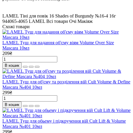
LAMEL Тіні для повік 16 Shades of Burgundy №16-4 16г
944065-4065
LAMEL
Всі товари
Очі
Макіяж
Схожі товари
LAMEL Туш для надання об'єму віям Volume Over Size
Mascara 10мл
209₴
В кошик
LAMEL Туш для об'єму та розділення вій Cult Volume & Define
Mascara №404 10мл
299₴
В кошик
LAMEL Туш для обьему і підкручення вій Cult Lift & Volume
Mascara №401 10мл
299₴