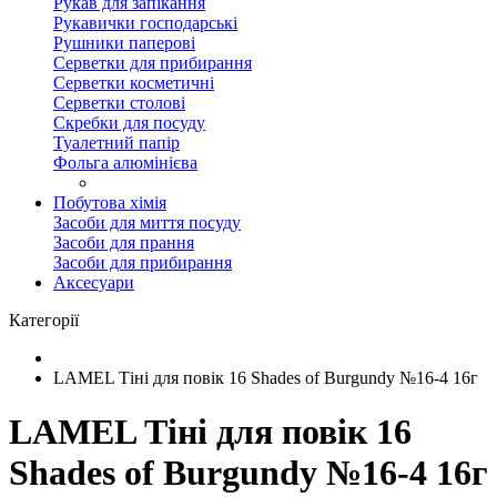
Рукав для запікання
Рукавички господарські
Рушники паперові
Серветки для прибирання
Серветки косметичні
Серветки столові
Скребки для посуду
Туалетний папір
Фольга алюмінієва
Побутова хімія
Засоби для миття посуду
Засоби для прання
Засоби для прибирання
Аксесуари
Категорії
LAMEL Тіні для повік 16 Shades of Burgundy №16-4 16г
LAMEL Тіні для повік 16
Shades of Burgundy №16-4 16г