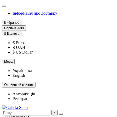
Інформація про доставку
Вибране
0
Порівняння
0
₴
Валюта
€ Euro
₴ UAH
$ US Dollar
Мова
Українська
English
Особистий кабінет
Авторизація
Реєстрація
×