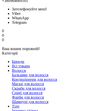
+380964669161
Зателефонуйте мені!
Viber
WhatsApp
Telegram
0
0
0
Ваш кошик порожній!
Категорії
Бренди
Всі товари
Волосся
Бальзами для волосся
Кондиціонери для волосся
Маски для волосся
Скраби для волосся
Спреї для волосся
Фарби для волосся
Шампуні для волосся
Тіло
Інтимна гігієна