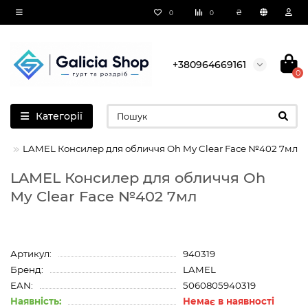
₴
0
0
+380964669161
0
Категорії
LAMEL Консилер для обличчя Oh My Clear Face №402 7мл
LAMEL Консилер для обличчя Oh
My Clear Face №402 7мл
Артикул:
940319
Бренд:
LAMEL
EAN:
5060805940319
Наявність:
Немає в наявності