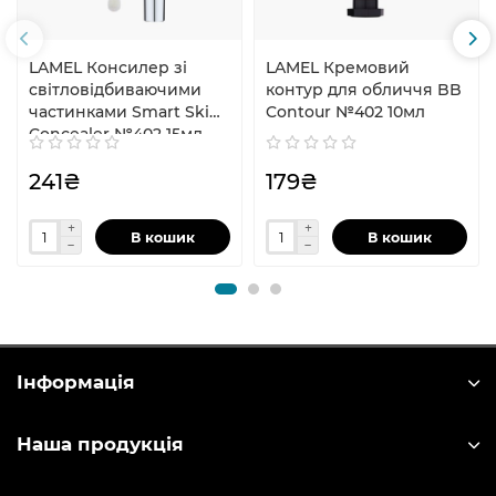
LAMEL Консилер зі
LAMEL Кремовий
світловідбиваючими
контур для обличчя BB
частинками Smart Skin
Contour №402 10мл
Concealer №402 15мл
241₴
179₴
В кошик
В кошик
Інформація
Наша продукція