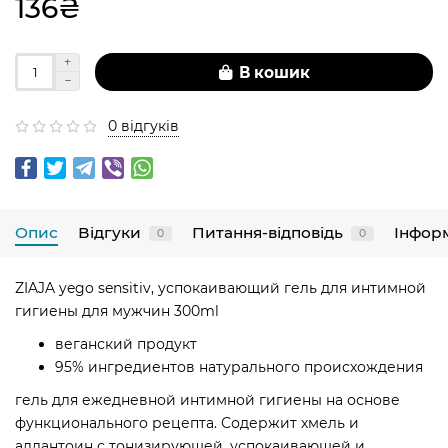
136₴
В кошик
0 відгуків
Опис
Відгуки
Питання-відповідь
Інфор
0
0
ZIAJA yego sensitiv, успокаивающий гель для интимной
гигиены для мужчин 300ml
веганский продукт
95% ингредиентов натурального происхождения
гель для ежедневной интимной гигиены на основе
функционального рецепта. Содержит хмель и
аллантоин с тонизирующей, успокаивающей и