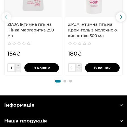
ZIAJA Інтимна гігієна
ZIAJA Інтимна гігієна
Пінка Маргаритка 250
Крем-гель з молочною
мл
кислотою 500 мл
154₴
180₴
В кошик
В кошик
Інформація
Наша продукція