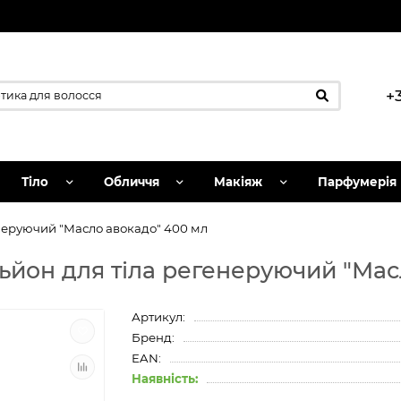
+
Тіло
Обличчя
Макіяж
Парфумерія
енеруючий "Масло авокадо" 400 мл
ьйон для тіла регенеруючий "Мас
Артикул:
Бренд:
EAN:
Наявність: