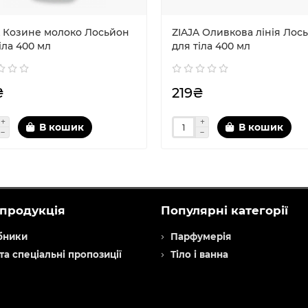
A Козине молоко Лосьйон
ZIAJA Оливкова лінія Лос
іла 400 мл
для тіла 400 мл
₴
219₴
В кошик
В кошик
продукція
Популярні категорії
бники
Парфумерія
 та спеціальні пропозиції
Тіло і ванна