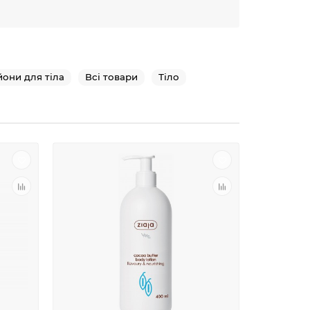
они для тіла
Всі товари
Тіло