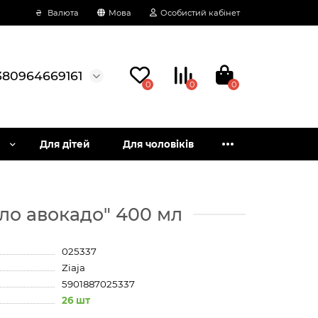
₴
Валюта
Мова
Особистий кабінет
380964669161
0
0
0
Для дітей
Для чоловіків
ло авокадо" 400 мл
025337
Ziaja
5901887025337
26 шт