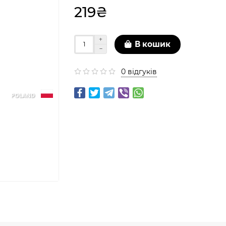
219₴
В кошик
0 відгуків
POLAND