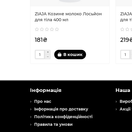
ZIAJA Козине молоко Лосьйон
ZIAJ
для тіла 400 мл
для т
181₴
219
В кошик
Інформація
Наша 
Про нас
Виро
Інформація про доставку
Акції
Політика конфіденційності
Правила та умови