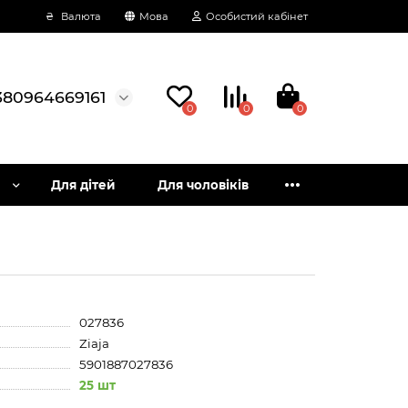
₴
Валюта
Мова
Особистий кабінет
380964669161
0
0
0
Для дітей
Для чоловіків
027836
Ziaja
5901887027836
25 шт