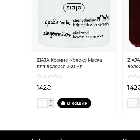
ZIAJA Козине молоко Маска
ZIAJA
для волосся 200 мл
воло
142₴
142
В кошик