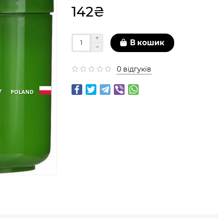
142₴
В кошик
0 відгуків
POLAND