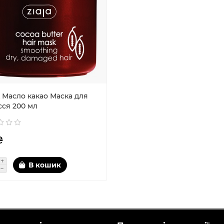
 Масло какао Маска для
сся 200 мл
₴
В кошик