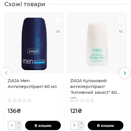
Схожі товари
ZIAJA Men
ZIAJA Кульковий
Антиперспірант 60 мл
антиперспірант
"Активний захист" 60
мл
136₴
121₴
В кошик
В кошик