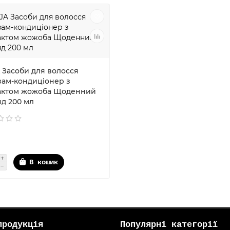
A Засоби для волосся
зам-кондиціонер з
актом жожоба Щоденний
яд 200 мл
В кошик
продукція
Популярні категорії