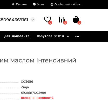
₴
Валюта
Мова
Особистий кабінет
380964669161
0
0
0
Для чоловіків
Побутова хімія
вим маслом Інтенсивний
003656
Ziaja
5901887003656
Немає в наявності