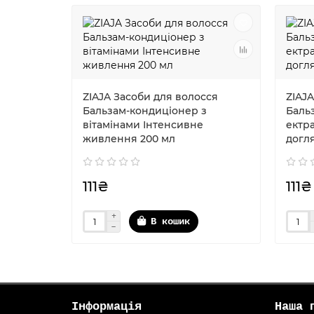
ZIAJA Засоби для волосся
ZIAJ
Бальзам-кондиціонер з
Баль
вітамінами Інтенсивне
ектр
живлення 200 мл
догл
111₴
111₴
В кошик
Інформація
Наша 