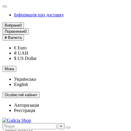
Інформація про доставку
Вибране
0
Порівняння
0
₴
Валюта
€ Euro
₴ UAH
$ US Dollar
Мова
Українська
English
Особистий кабінет
Авторизація
Реєстрація
×