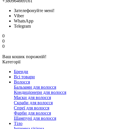
+380964669161
Зателефонуйте мені!
Viber
WhatsApp
Telegram
0
0
0
Ваш кошик порожній!
Категорії
Бренди
Всі товари
Волосся
Бальзами для волосся
Кондиціонери для волосся
Маски для волосся
Скраби для волосся
Спреї для волосся
Фарби для волосся
Шампуні для волосся
Тіло
Інтимна гігієна