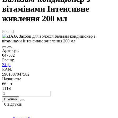
вітамінами Інтенсивне
живлення 200 мл
Poland
Артикул:
047582
Бренд:
Ziaja
EAN:
5901887047582
Наявність:
66 шт
111₴
В кошик
0 відгуків