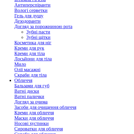
Антиперспіранти
Вологі серветки
Гель для душу
Дезодоранти
Догляд за порожниною рота
Зубні пасти
Зубні щітки
Косметика для ніг
Креми для рук
Креми для тіла
Лосьйони для тіла
Мило
Олії масажні
Скраби для тіла
Обличчя
Бальзами для губ
Ватні диски
Ватні палички
Догляд за очима
Засоби для очищення обличчя
Креми для обличчя
Маски для обличчя
Носові хустинки
Сироватки для обличчя