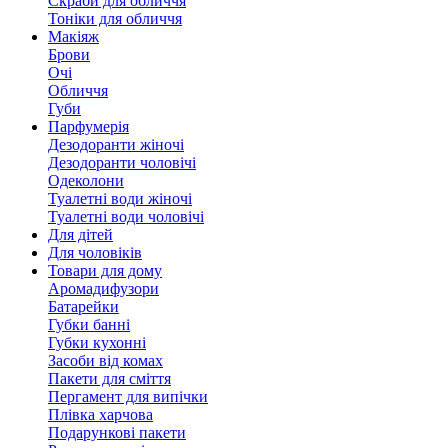
Скраби для обличчя
Тоніки для обличчя
Макіяж
Брови
Очі
Обличчя
Губи
Парфумерія
Дезодоранти жіночі
Дезодоранти чоловічі
Одеколони
Туалетні води жіночі
Туалетні води чоловічі
Для дітей
Для чоловіків
Товари для дому
Аромадифузори
Батарейки
Губки банні
Губки кухонні
Засоби від комах
Пакети для сміття
Пергамент для випічки
Плівка харчова
Подарункові пакети