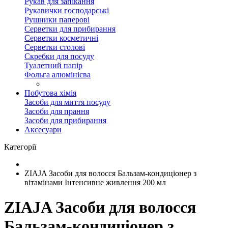
Рукав для запікання
Рукавички господарські
Рушники паперові
Серветки для прибирання
Серветки косметичні
Серветки столові
Скребки для посуду
Туалетний папір
Фольга алюмінієва
Побутова хімія
Засоби для миття посуду
Засоби для прання
Засоби для прибирання
Аксесуари
Категорії
ZIAJA Засоби для волосся Бальзам-кондиціонер з
вітамінами Інтенсивне живлення 200 мл
ZIAJA Засоби для волосся
Бальзам-кондиціонер з