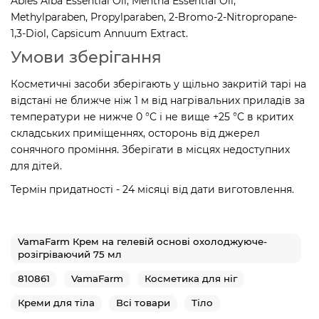
Abies Alba Essential Oil, Mentha Essential Oil,
Methylparaben, Propylparaben, 2-Bromo-2-Nitropropane-
1,3-Diol, Capsicum Annuum Extract.
Умови зберігання
Косметичні засоби зберігають у щільно закритій тарі на
відстані не ближче ніж 1 м від нагрівальних приладів за
температури не нижче 0 °C і не вище +25 °C в критих
складських приміщеннях, осторонь від джерел
сонячного проміння. Зберігати в місцях недоступних
для дітей.
Термін придатності - 24 місяці від дати виготовлення.
VamaFarm Крем на гелевій основі охолоджуюче-
розігріваючий 75 мл
810861
VamaFarm
Косметика для ніг
Креми для тіла
Всі товари
Тіло