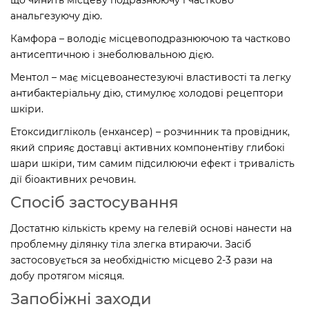
анальгезуючу дію.
Камфора – володіє місцевоподразнюючою та частково
антисептичною і знеболювальною дією.
Ментол – має місцевоанестезуючі властивості та легку
антибактеріальну дію, стимулює холодові рецептори
шкіри.
Етоксидигліколь (енхансер) – розчинник та провідник,
який сприяє доставці активних компонентіву глибокі
шари шкіри, тим самим підсилюючи ефект і тривалість
дії біоактивних речовин.
Спосіб застосування
Достатню кількість крему на гелевій основі нанести на
проблемну ділянку тіла злегка втираючи. Засіб
застосовується за необхідністю місцево 2-3 рази на
добу протягом місяця.
Запобіжні заходи