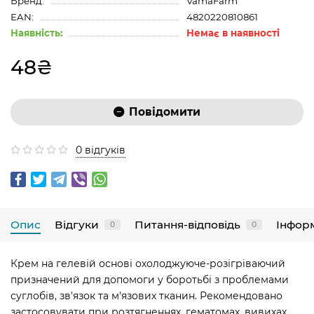
Бренд:
VamaFarm
EAN:
4820220810861
Наявність:
Немає в наявності
48₴
Повідомити
0 відгуків
Опис
Відгуки
Питання-відповідь
Інфор
0
0
Крем на гелевій основі охолоджуюче-розігріваючий
призначений для допомоги у боротьбі з проблемами
суглобів, зв'язок та м'язових тканин. Рекомендовано
застосовувати при розтягненнях, гематомах, вивихах.