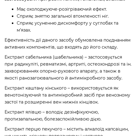
Має охолоджуюче-розігріваючий ефект.
Сприяє зняттю загальної втомленості ніг.
Сприяє усуненню дискомфорту у суглобах та
м’язах.
Ефективність дії даного засобу обумовлена поєднанням
активних компонентів, що входять до його складу.
Екстракт сабельника (шабельника) – застосовується
при радикуліті, ревматизмі, артриті, остеохондрозі та ін.
захворюваннях опорно-рухового апарату, а також в
якості ранозагоювального й антимікробного засобу.
Екстракт каштану кінського – використовується як
венотонізуючий та антимікробний засіб при венозному
застої та розширенні вен нижніх кінцівок.
Екстракт ялівцю – володіє дезінфікуючою,
протизапальною, болезаспокійливою дією.
Екстракт перцю пекучого – містить алкалоїд капсаіцин,
що чинить місцеву подразнюючу і частково