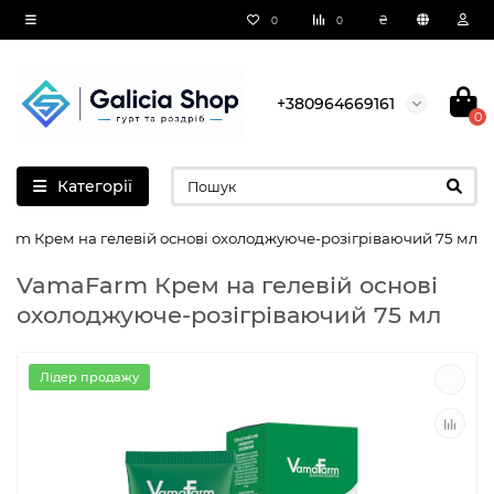
₴
0
0
+380964669161
0
Категорії
arm Крем на гелевій основі охолоджуюче-розігріваючий 75 мл
VamaFarm Крем на гелевій основі
охолоджуюче-розігріваючий 75 мл
Лідер продажу