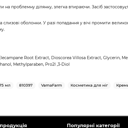
ти на проблемну ділянку, злегка втираючи. Засіб застосовуєт
 на слизові оболонки. У разі попадання у вічі промити вели
му.
ecampane Root Extract, Dioscorea Villosa Extract, Glycerin, Men
anol, Methylparaben, Pro2l ,3-Diol
75 мл
810397
VamaFarm
Косметика для ніг
Креми
продукція
Популярні категорії