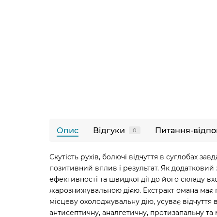
Опис
Відгуки
Питання-відпо
0
Скутість рухів, болючі відчуття в суглобах за
позитивний вплив і результат. Як додатковий
ефективності та швидкої дії до його складу
жарознижувальною дією. Екстракт омана має п
місцеву охолоджувальну дію, усуває відчуття
антисептичну, аналгетичну, протизапальну та