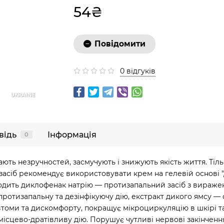
54₴
Повідомити
0 відгуків
UKRAINE
відь
Інформація
0
вдають незручностей, засмучують і знижують якість життя. Т
 засіб рекомендує використовувати крем на гелевій основі
 входить диклофенак натрію — протизапальний засіб з вира
ротизапальну та дезінфікуючу дію, екстракт дикого ямсу —
 втоми та дискомфорту, покращує мікроциркуляцію в шкірі т
 місцево-дратівливу дію. Порушує чутливі нервові закінчен