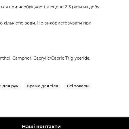
ься при необхідності місцево 2-3 рази на добу
кою кількістю води. Не використовувати при
thol, Camphor, Caprylic/Capric Triglyceride,
 для рук
Креми для тіла
Всі товари
Наші контакти