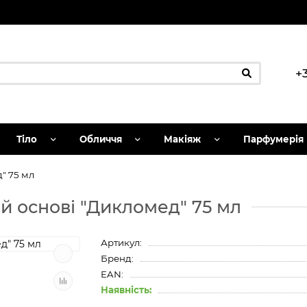
+
Тіло
Обличчя
Макіяж
Парфумерія
" 75 мл
й основі "Дикломед" 75 мл
Артикул:
Бренд:
EAN:
Наявність: