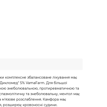
ільки комплексне збалансоване лікування має
 "Дикломед" 5% VamaFarm. Для більшої
женою знеболювальною, протиревматичною та
 спазмолітичну та знеболювальну, ментол має
а м'язове розслаблення. Камфора має
ня, розширює кровоносні судини.