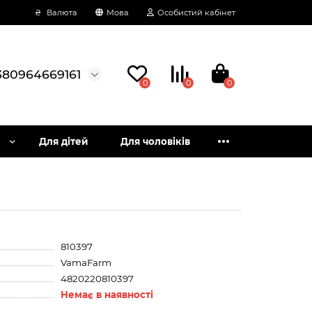
₴
Валюта
Мова
Особистий кабінет
380964669161
0
0
0
Для дітей
Для чоловіків
810397
VamaFarm
4820220810397
Немає в наявності