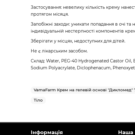
Застосування: невелику кількість крему нанес
протягом місяця.
Запобіжні заходи: уникати попадання в очі та
індивідуальній нестерпності компонентів кре
Зберігати у місцях, недоступних для дітей.
Не є лікарським засобом.
Склад: Water, PEG-40 Hydrogenated Castor Oil, El
Sodium Polyacrylate, Diclophenacum, Phenoxyeth
VamaFarm Крем на гелевій основі "Дикломед" 
Тіло
Інформація
Наша 