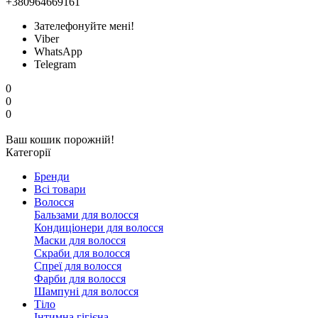
+380964669161
Зателефонуйте мені!
Viber
WhatsApp
Telegram
0
0
0
Ваш кошик порожній!
Категорії
Бренди
Всі товари
Волосся
Бальзами для волосся
Кондиціонери для волосся
Маски для волосся
Скраби для волосся
Спреї для волосся
Фарби для волосся
Шампуні для волосся
Тіло
Інтимна гігієна