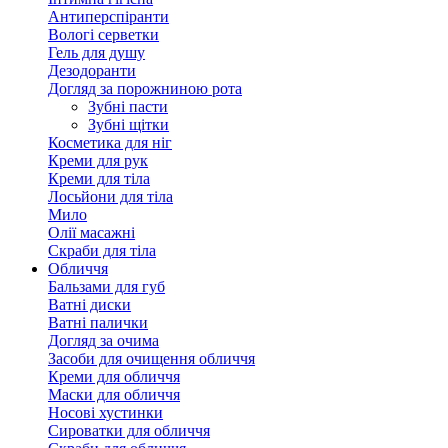
Антиперспіранти
Вологі серветки
Гель для душу
Дезодоранти
Догляд за порожниною рота
Зубні пасти
Зубні щітки
Косметика для ніг
Креми для рук
Креми для тіла
Лосьйони для тіла
Мило
Олії масажні
Скраби для тіла
Обличчя
Бальзами для губ
Ватні диски
Ватні палички
Догляд за очима
Засоби для очищення обличчя
Креми для обличчя
Маски для обличчя
Носові хустинки
Сироватки для обличчя