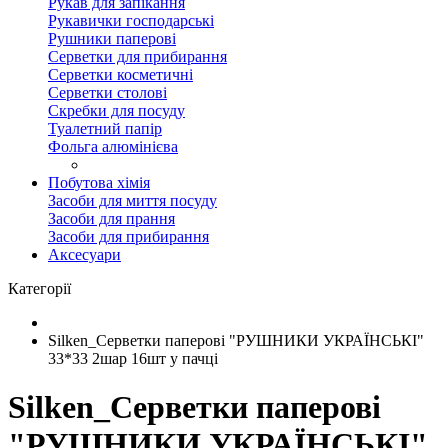
Рукав для запікання
Рукавички господарські
Рушники паперові
Серветки для прибирання
Серветки косметичні
Серветки столові
Скребки для посуду
Туалетний папір
Фольга алюмінієва
Побутова хімія
Засоби для миття посуду
Засоби для прання
Засоби для прибирання
Аксесуари
Категорії
Silken_Серветки паперові "РУШНИКИ УКРАЇНСЬКІ"
33*33 2шар 16шт у пачці
Silken_Серветки паперові
"РУШНИКИ УКРАЇНСЬКІ"