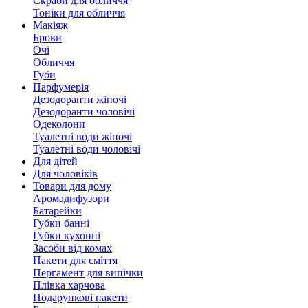
Скраби для обличчя
Тоніки для обличчя
Макіяж
Брови
Очі
Обличчя
Губи
Парфумерія
Дезодоранти жіночі
Дезодоранти чоловічі
Одеколони
Туалетні води жіночі
Туалетні води чоловічі
Для дітей
Для чоловіків
Товари для дому
Аромадифузори
Батарейки
Губки банні
Губки кухонні
Засоби від комах
Пакети для сміття
Пергамент для випічки
Плівка харчова
Подарункові пакети