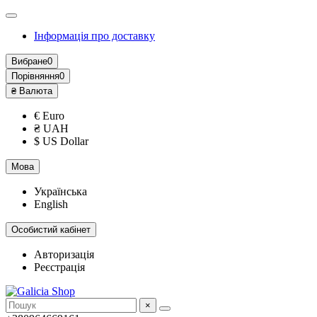
Інформація про доставку
Вибране
0
Порівняння
0
₴
Валюта
€ Euro
₴ UAH
$ US Dollar
Мова
Українська
English
Особистий кабінет
Авторизація
Реєстрація
×