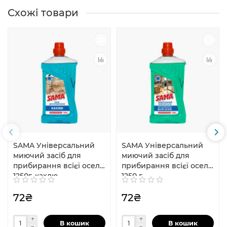
Схожі товари
SAMA Універсальний
SAMA Універсальний
миючий засіб для
миючий засіб для
прибирання всієї оселі
прибирання всієї оселі,
1250г, кахлю
1250 г
72₴
72₴
В кошик
В кошик