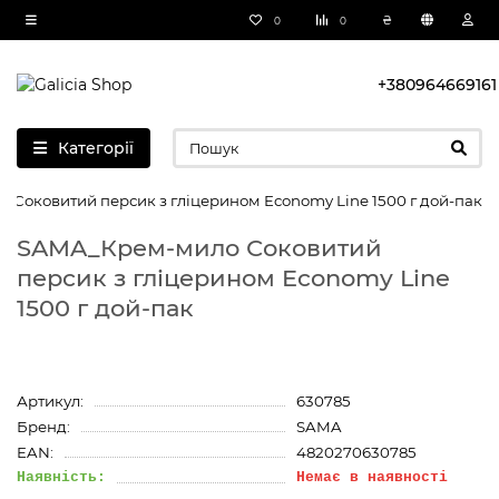
₴
0
0
+380964669161
Категорії
Соковитий персик з гліцерином Economy Line 1500 г дой-пак
SAMA_Крем-мило Соковитий
персик з гліцерином Economy Line
1500 г дой-пак
Артикул:
630785
Бренд:
SAMA
EAN:
4820270630785
Наявність:
Немає в наявності