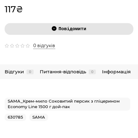
117₴
Повідомити
0 відгуків
Відгуки
Питання-відповідь
Інформація
0
0
SAMA_Крем-мило Соковитий персик з гліцерином
Economy Line 1500 г дой-пак
630785
SAMA