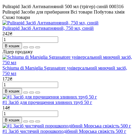
Pulirapid Засіб Антивапняний
500 мл (трігер)
синій
000316
Pulirapid
Засоби для прибирання
Всі товари
Побутова хімія
Схожі товари
Pulirapid Засіб Антивапняний, 750 мл, синій
242₴
В кошик
Лідер продажу
Schiuma di Marsiglia Sgrassatore універсальний миючий засіб,
750 мл
172₴
В кошик
#1 Засіб для прочищення зливних труб 50 г
14₴
В кошик
#1 Засіб чистячий порошкоподібний Морська свіжість 500 г