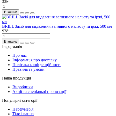
33₴
В кошик
BRILL Засіб для видалення вапняного нальоту та іржі, 500 мл
92₴
В кошик
Інформація
Про нас
Інформація про доставку
Політика конфіденційності
Правила та умови
Наша продукція
Виробники
Акції та спеціальні пропозиції
Популярні категорії
Парфумерія
Тіло і ванна