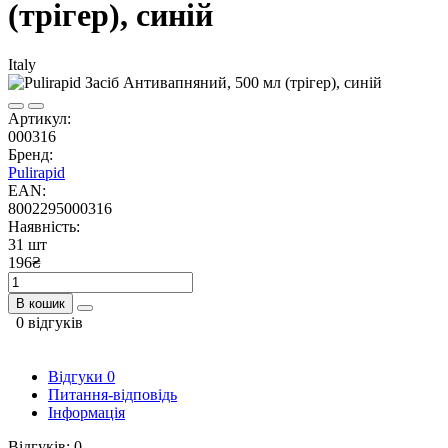
(трігер), синій
Italy
Артикул:
000316
Бренд:
Pulirapid
EAN:
8002295000316
Наявність:
31 шт
196₴
В кошик
0 відгуків
Відгуки
0
Питання-відповідь
Інформація
Відгуків: 0