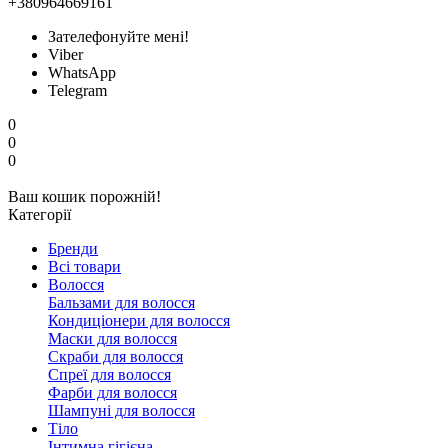
+380964669161
Зателефонуйте мені!
Viber
WhatsApp
Telegram
0
0
0
Ваш кошик порожній!
Категорії
Бренди
Всі товари
Волосся
Бальзами для волосся
Кондиціонери для волосся
Маски для волосся
Скраби для волосся
Спреї для волосся
Фарби для волосся
Шампуні для волосся
Тіло
Інтимна гігієна