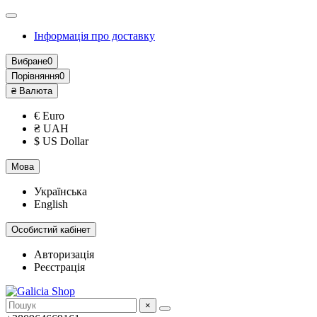
Інформація про доставку
Вибране
0
Порівняння
0
₴
Валюта
€ Euro
₴ UAH
$ US Dollar
Мова
Українська
English
Особистий кабінет
Авторизація
Реєстрація
×