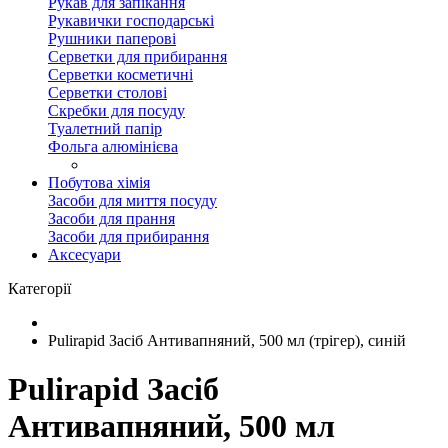
Рукав для запікання
Рукавички господарські
Рушники паперові
Серветки для прибирання
Серветки косметичні
Серветки столові
Скребки для посуду
Туалетний папір
Фольга алюмінієва
Побутова хімія
Засоби для миття посуду
Засоби для прання
Засоби для прибирання
Аксесуари
Категорії
Pulirapid Засіб Антивапняний, 500 мл (трігер), синій
Pulirapid Засіб
Антивапняний, 500 мл