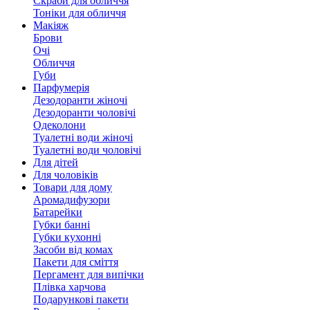
Скраби для обличчя
Тоніки для обличчя
Макіяж
Брови
Очі
Обличчя
Губи
Парфумерія
Дезодоранти жіночі
Дезодоранти чоловічі
Одеколони
Туалетні води жіночі
Туалетні води чоловічі
Для дітей
Для чоловіків
Товари для дому
Аромадифузори
Батарейки
Губки банні
Губки кухонні
Засоби від комах
Пакети для сміття
Пергамент для випічки
Плівка харчова
Подарункові пакети