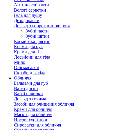
Антиперспіранти
Вологі серветки
Гель для душу
Дезодоранти
Догляд за порожниною рота
Зубні пасти
Зубні щітки
Косметика для ніг
Креми для рук
Креми для тіла
Лосьйони для тіла
Мило
Олії масажні
Скраби для тіла
Обличчя
Бальзами для губ
Ватні диски
Ватні палички
Догляд за очима
Засоби для очищення обличчя
Креми для обличчя
Маски для обличчя
Носові хустинки
Сироватки для обличчя