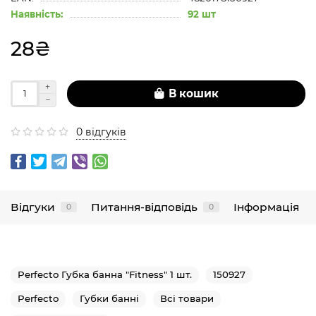
Наявність:
92 шт
28₴
В кошик
0 відгуків
Відгуки
Питання-відповідь
Інформація
0
0
Perfecto Губка банна "Fitness" 1 шт.
150927
Perfecto
Губки банні
Всі товари