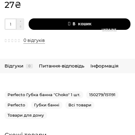
27₴
В кошик
UKRAINE
0 відгуків
Відгуки
Питання-відповідь
Інформація
0
Perfecto Губка банна "Choko" 1 шт.
150279/151191
Perfecto
Губки банні
Всі товари
Товари для дому