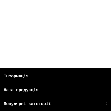
Perfecto Губка банна Marble 1 шт.
28₴
В кошик
Інформація
Наша продукція
Популярні категорії