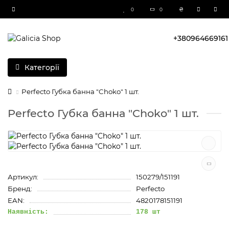
₴
0
0
+380964669161
Категорії
Perfecto Губка банна "Choko" 1 шт.
Perfecto Губка банна "Choko" 1 шт.
Артикул:
150279/151191
Бренд:
Perfecto
EAN:
4820178151191
Наявність:
178 шт