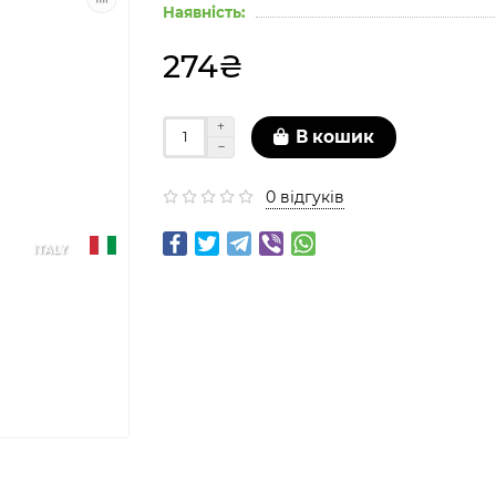
Наявність:
274₴
В кошик
0 відгуків
ITALY