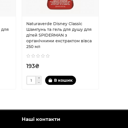
Naturaverde Disney Classic
Naturave
 для
Шампунь та гель для душу для
Шампунь
дітей SPIDERMAN з
дітей BA
органічними екстрактом вівса
250 мл
193₴
208₴
В кошик
Наші контакти