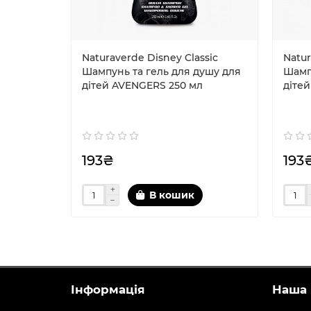
Naturaverde Disney Classic
Natur
Шампунь та гель для душу для
Шамп
дітей AVENGERS 250 мл
діте
193₴
193
В кошик
Інформація
Наша 