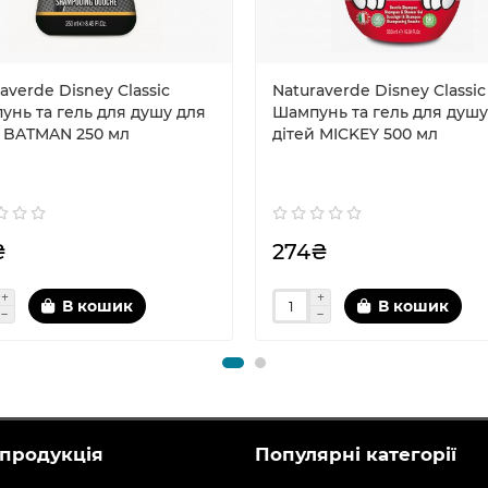
averde Disney Classic
Naturaverde Disney Classic
унь та гель для душу для
Шампунь та гель для душу
й BATMAN 250 мл
дітей MICKEY 500 мл
₴
274₴
В кошик
В кошик
продукція
Популярні категорії