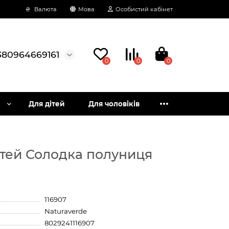
₴
Валюта
Мова
Особистий кабінет
380964669161
0
0
0
Для дітей
Для чоловіків
дітей Солодка полуниця
116907
Naturaverde
8029241116907