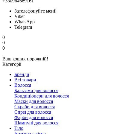
+380964669161
Зателефонуйте мені!
Viber
WhatsApp
Telegram
0
0
0
Ваш кошик порожній!
Категорії
Бренди
Всі товари
Волосся
Бальзами для волосся
Кондиціонери для волосся
Маски для волосся
Скраби для волосся
Спреї для волосся
Фарби для волосся
Шампуні для волосся
Тіло
Інтимна гігієна