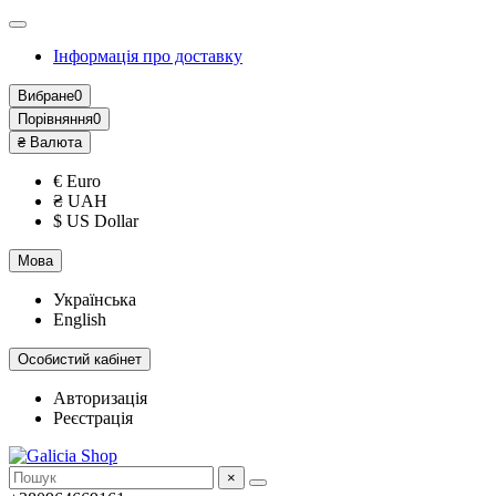
Інформація про доставку
Вибране
0
Порівняння
0
₴
Валюта
€ Euro
₴ UAH
$ US Dollar
Мова
Українська
English
Особистий кабінет
Авторизація
Реєстрація
×