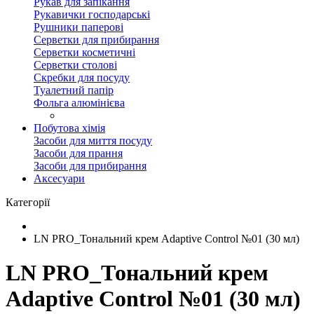
Рукав для запікання
Рукавички господарські
Рушники паперові
Серветки для прибирання
Серветки косметичні
Серветки столові
Скребки для посуду
Туалетний папір
Фольга алюмінієва
Побутова хімія
Засоби для миття посуду
Засоби для прання
Засоби для прибирання
Аксесуари
Категорії
LN PRO_Тональний крем Adaptive Control №01 (30 мл)
LN PRO_Тональний крем
Adaptive Control №01 (30 мл)