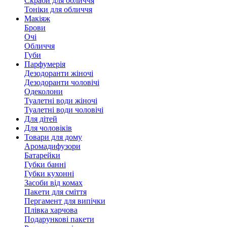
Скраби для обличчя
Тоніки для обличчя
Макіяж
Брови
Очі
Обличчя
Губи
Парфумерія
Дезодоранти жіночі
Дезодоранти чоловічі
Одеколони
Туалетні води жіночі
Туалетні води чоловічі
Для дітей
Для чоловіків
Товари для дому
Аромадифузори
Батарейки
Губки банні
Губки кухонні
Засоби від комах
Пакети для сміття
Пергамент для випічки
Плівка харчова
Подарункові пакети