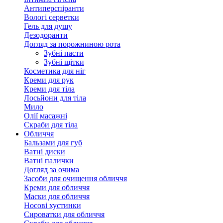
Антиперспіранти
Вологі серветки
Гель для душу
Дезодоранти
Догляд за порожниною рота
Зубні пасти
Зубні щітки
Косметика для ніг
Креми для рук
Креми для тіла
Лосьйони для тіла
Мило
Олії масажні
Скраби для тіла
Обличчя
Бальзами для губ
Ватні диски
Ватні палички
Догляд за очима
Засоби для очищення обличчя
Креми для обличчя
Маски для обличчя
Носові хустинки
Сироватки для обличчя