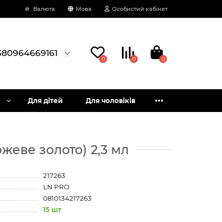
₴
Валюта
Мова
Особистий кабінет
380964669161
0
0
0
Для дітей
Для чоловіків
ожеве золото) 2,3 мл
217263
LN PRO
0810134217263
15 шт