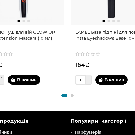
RO Туш для вій GLOW UP
LAMEL База під тіні для по
Extension Mascara (10 мл)
Insta Eyeshadows Base 10
₴
164₴
В кошик
В кошик
продукція
Популярні категорії
бники
Парфумерія