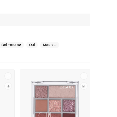
Всі товари
Очі
Макіяж