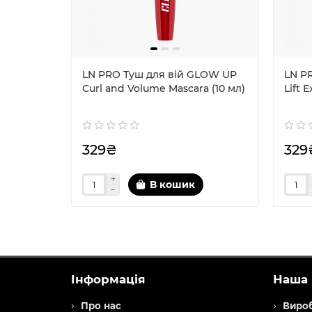
LN PRO Туш для вій GLOW UP
LN P
Curl and Volume Mascara (10 мл)
Lift 
329₴
329
В кошик
Інформація
Наша 
Про нас
Виро