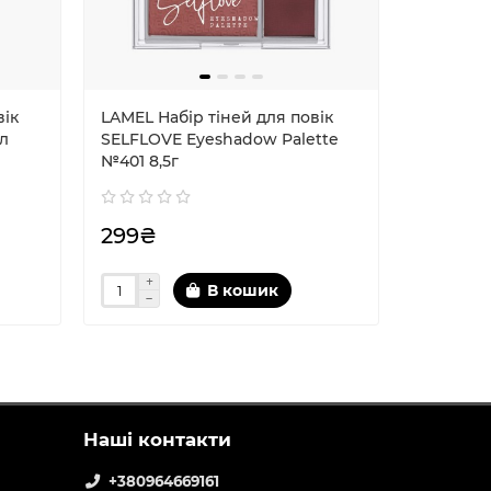
вік
LAMEL Набір тіней для повік
LAMEL На
мл
SELFLOVE Eyeshadow Palette
SELFLOV
№401 8,5г
№402 8,5
299₴
299₴
В кошик
Наші контакти
+380964669161