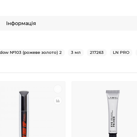
Інформація
hadow №103 (рожеве золото) 2
3 мл
217263
LN PRO