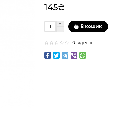
145₴
В кошик
0 відгуків