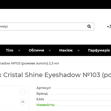
+
Тіло
Обличчя
Макіяж
Парфумерія
eshadow №103 (рожеве золото) 2,3 мл
ік Сristal Shine Eyeshadow №103 (р
Артикул:
Бренд:
EAN:
Наявність: