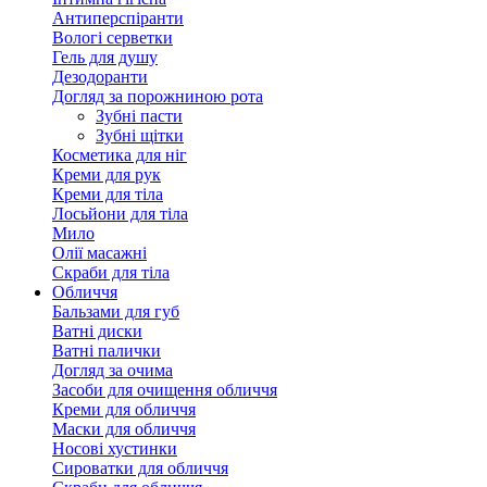
Антиперспіранти
Вологі серветки
Гель для душу
Дезодоранти
Догляд за порожниною рота
Зубні пасти
Зубні щітки
Косметика для ніг
Креми для рук
Креми для тіла
Лосьйони для тіла
Мило
Олії масажні
Скраби для тіла
Обличчя
Бальзами для губ
Ватні диски
Ватні палички
Догляд за очима
Засоби для очищення обличчя
Креми для обличчя
Маски для обличчя
Носові хустинки
Сироватки для обличчя