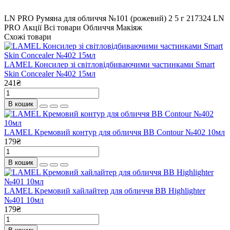
LN PRO Румяна для обличчя №101 (рожевий) 2
5 г
217324
LN
PRO
Акції
Всі товари
Обличчя
Макіяж
Схожі товари
LAMEL Консилер зі світловідбиваючими частинками Smart
Skin Concealer №402 15мл
241₴
В кошик
LAMEL Кремовий контур для обличчя BB Contour №402 10мл
179₴
В кошик
LAMEL Кремовий хайлайтер для обличчя BB Highlighter
№401 10мл
179₴