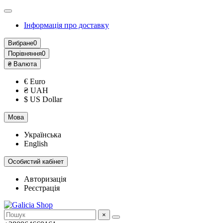
Інформація про доставку
Вибране
0
Порівняння
0
₴
Валюта
€ Euro
₴ UAH
$ US Dollar
Мова
Українська
English
Особистий кабінет
Авторизація
Реєстрація
×