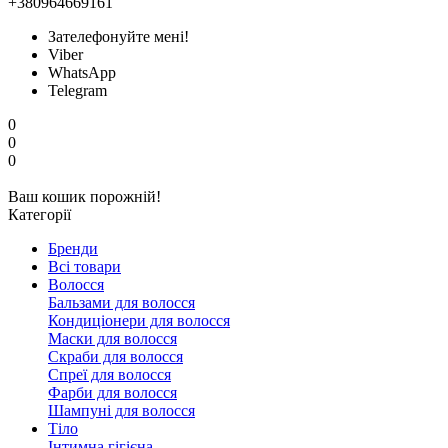
+380964669161
Зателефонуйте мені!
Viber
WhatsApp
Telegram
0
0
0
Ваш кошик порожній!
Категорії
Бренди
Всі товари
Волосся
Бальзами для волосся
Кондиціонери для волосся
Маски для волосся
Скраби для волосся
Спреї для волосся
Фарби для волосся
Шампуні для волосся
Тіло
Інтимна гігієна