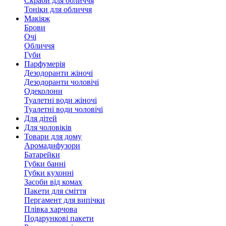
Скраби для обличчя
Тоніки для обличчя
Макіяж
Брови
Очі
Обличчя
Губи
Парфумерія
Дезодоранти жіночі
Дезодоранти чоловічі
Одеколони
Туалетні води жіночі
Туалетні води чоловічі
Для дітей
Для чоловіків
Товари для дому
Аромадифузори
Батарейки
Губки банні
Губки кухонні
Засоби від комах
Пакети для сміття
Пергамент для випічки
Плівка харчова
Подарункові пакети