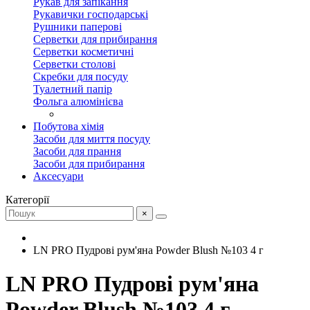
Рукав для запікання
Рукавички господарські
Рушники паперові
Серветки для прибирання
Серветки косметичні
Серветки столові
Скребки для посуду
Туалетний папір
Фольга алюмінієва
Побутова хімія
Засоби для миття посуду
Засоби для прання
Засоби для прибирання
Аксесуари
Категорії
×
LN PRO Пудрові рум'яна Powder Blush №103 4 г
LN PRO Пудрові рум'яна
Powder Blush №103 4 г