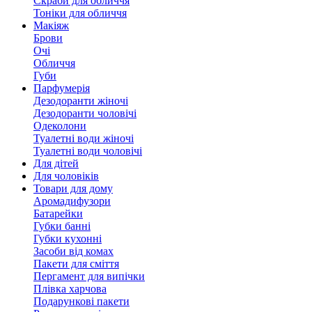
Скраби для обличчя
Тоніки для обличчя
Макіяж
Брови
Очі
Обличчя
Губи
Парфумерія
Дезодоранти жіночі
Дезодоранти чоловічі
Одеколони
Туалетні води жіночі
Туалетні води чоловічі
Для дітей
Для чоловіків
Товари для дому
Аромадифузори
Батарейки
Губки банні
Губки кухонні
Засоби від комах
Пакети для сміття
Пергамент для випічки
Плівка харчова
Подарункові пакети