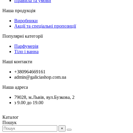
Правила та умови
Наша продукція
Виробники
Акції та спеціальні пропозиції
Популярні категорії
Парфумерія
Тіло і ванна
Наші контакти
+380964669161
admin@galiciashop.com.ua
Наша адреса
79028, м.Львів, вул.Бузкова, 2
з 9.00 до 19.00
Каталог
Пошук
×