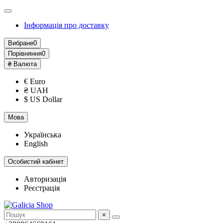
Інформація про доставку
Вибране
0
Порівняння
0
₴
Валюта
€ Euro
₴ UAH
$ US Dollar
Мова
Українська
English
Особистий кабінет
Авторизація
Реєстрація
×