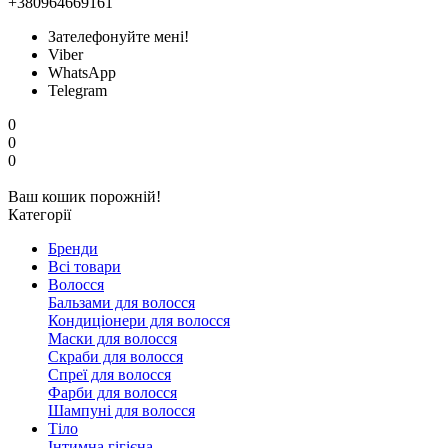
+380964669161
Зателефонуйте мені!
Viber
WhatsApp
Telegram
0
0
0
Ваш кошик порожній!
Категорії
Бренди
Всі товари
Волосся
Бальзами для волосся
Кондиціонери для волосся
Маски для волосся
Скраби для волосся
Спреї для волосся
Фарби для волосся
Шампуні для волосся
Тіло
Інтимна гігієна