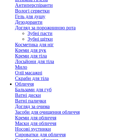
Антиперспіранти
Вологі серветки
Гель для душу
Дезодоранти
Догляд за порожниною рота
Зубні пасти
Зубні щітки
Косметика для ніг
Креми для рук
Креми для тіла
Лосьйони для тіла
Мило
Олії масажні
Скраби для тіла
Обличчя
Бальзами для губ
Ватні диски
Ватні палички
Догляд за очима
Засоби для очищення обличчя
Креми для обличчя
Маски для обличчя
Носові хустинки
Сироватки для обличчя