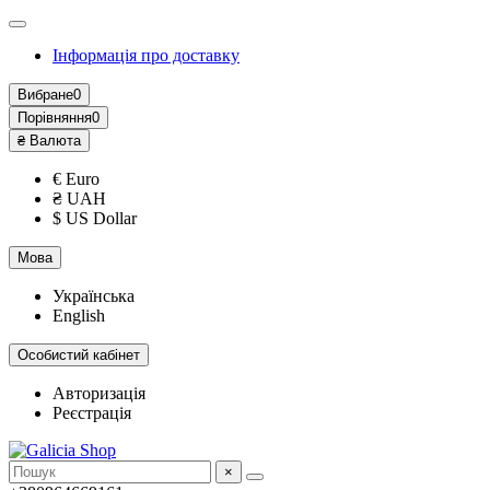
Інформація про доставку
Вибране
0
Порівняння
0
₴
Валюта
€ Euro
₴ UAH
$ US Dollar
Мова
Українська
English
Особистий кабінет
Авторизація
Реєстрація
×