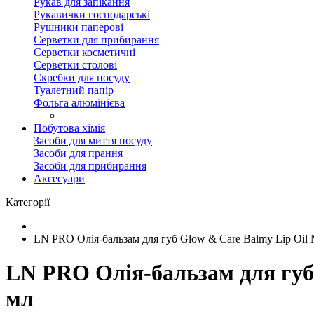
Рукав для запікання
Рукавички господарські
Рушники паперові
Серветки для прибирання
Серветки косметичні
Серветки столові
Скребки для посуду
Туалетний папір
Фольга алюмінієва
Побутова хімія
Засоби для миття посуду
Засоби для прання
Засоби для прибирання
Аксесуари
Категорії
LN PRO Олія-бальзам для губ Glow & Сare Balmy Lip Oil
LN PRO Олія-бальзам для губ 
мл