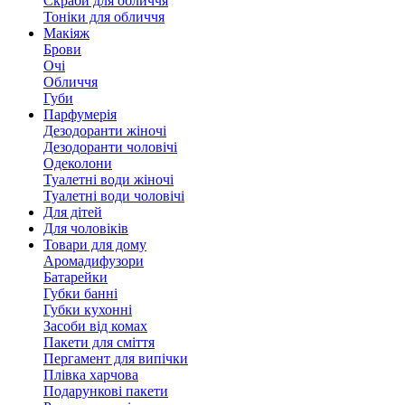
Скраби для обличчя
Тоніки для обличчя
Макіяж
Брови
Очі
Обличчя
Губи
Парфумерія
Дезодоранти жіночі
Дезодоранти чоловічі
Одеколони
Туалетні води жіночі
Туалетні води чоловічі
Для дітей
Для чоловіків
Товари для дому
Аромадифузори
Батарейки
Губки банні
Губки кухонні
Засоби від комах
Пакети для сміття
Пергамент для випічки
Плівка харчова
Подарункові пакети