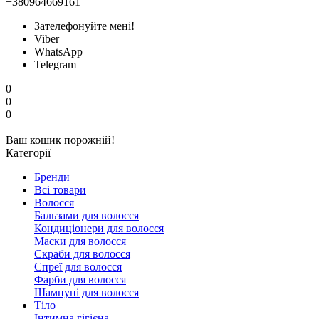
+380964669161
Зателефонуйте мені!
Viber
WhatsApp
Telegram
0
0
0
Ваш кошик порожній!
Категорії
Бренди
Всі товари
Волосся
Бальзами для волосся
Кондиціонери для волосся
Маски для волосся
Скраби для волосся
Спреї для волосся
Фарби для волосся
Шампуні для волосся
Тіло
Інтимна гігієна