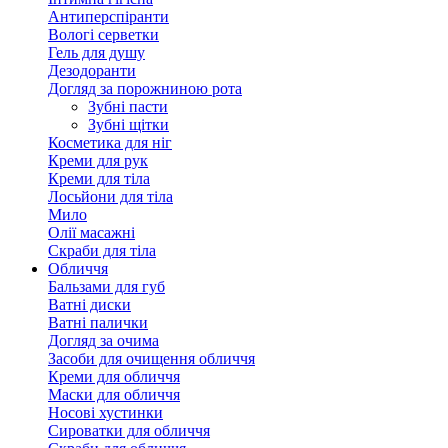
Антиперспіранти
Вологі серветки
Гель для душу
Дезодоранти
Догляд за порожниною рота
Зубні пасти
Зубні щітки
Косметика для ніг
Креми для рук
Креми для тіла
Лосьйони для тіла
Мило
Олії масажні
Скраби для тіла
Обличчя
Бальзами для губ
Ватні диски
Ватні палички
Догляд за очима
Засоби для очищення обличчя
Креми для обличчя
Маски для обличчя
Носові хустинки
Сироватки для обличчя