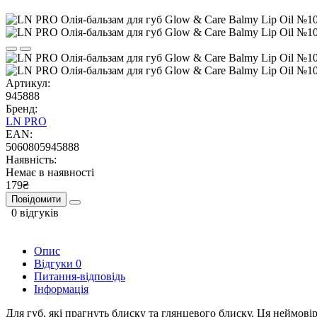
Артикул:
945888
Бренд:
LN PRO
EAN:
5060805945888
Наявність:
Немає в наявності
179₴
Повідомити
0 відгуків
Опис
Відгуки
0
Питання-відповідь
Інформація
Для губ, які прагнуть блиску та глянцевого блиску. Ця неймові