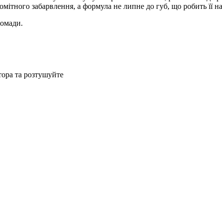
помітного забарвлення, а формула не липне до губ, що робить її
помади.
тора та розтушуйте