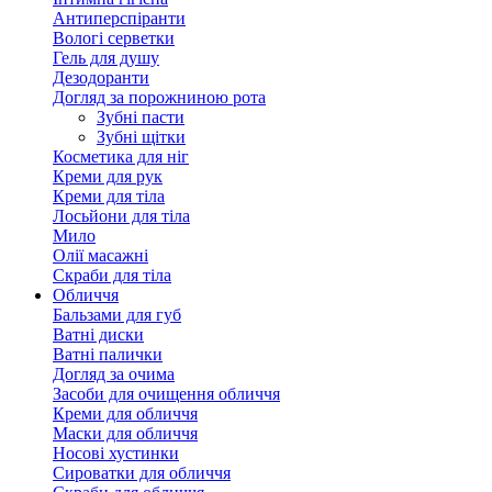
Антиперспіранти
Вологі серветки
Гель для душу
Дезодоранти
Догляд за порожниною рота
Зубні пасти
Зубні щітки
Косметика для ніг
Креми для рук
Креми для тіла
Лосьйони для тіла
Мило
Олії масажні
Скраби для тіла
Обличчя
Бальзами для губ
Ватні диски
Ватні палички
Догляд за очима
Засоби для очищення обличчя
Креми для обличчя
Маски для обличчя
Носові хустинки
Сироватки для обличчя