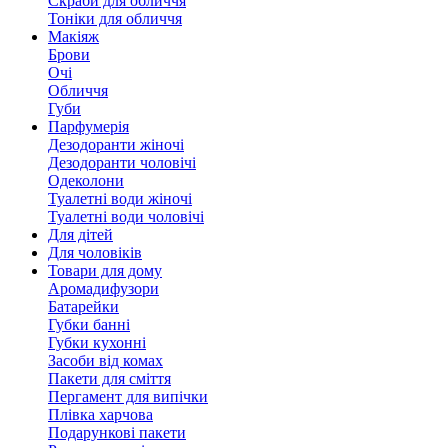
Скраби для обличчя
Тоніки для обличчя
Макіяж
Брови
Очі
Обличчя
Губи
Парфумерія
Дезодоранти жіночі
Дезодоранти чоловічі
Одеколони
Туалетні води жіночі
Туалетні води чоловічі
Для дітей
Для чоловіків
Товари для дому
Аромадифузори
Батарейки
Губки банні
Губки кухонні
Засоби від комах
Пакети для сміття
Пергамент для випічки
Плівка харчова
Подарункові пакети