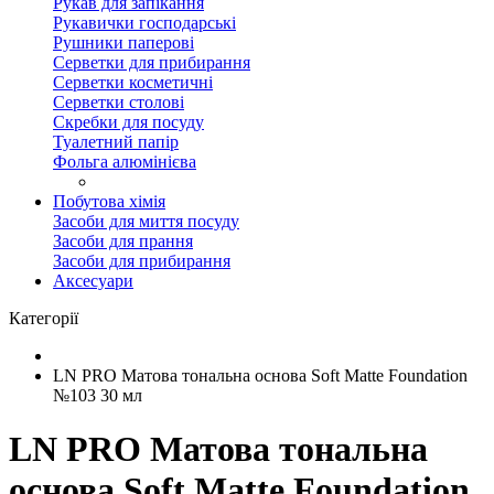
Рукав для запікання
Рукавички господарські
Рушники паперові
Серветки для прибирання
Серветки косметичні
Серветки столові
Скребки для посуду
Туалетний папір
Фольга алюмінієва
Побутова хімія
Засоби для миття посуду
Засоби для прання
Засоби для прибирання
Аксесуари
Категорії
LN PRO Матова тональна основа Soft Matte Foundation
№103 30 мл
LN PRO Матова тональна
основа Soft Matte Foundation