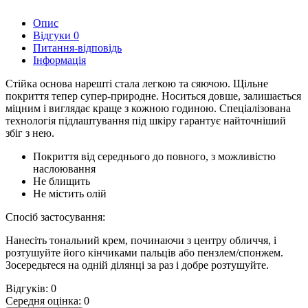
Опис
Відгуки
0
Питання-відповідь
Інформація
Стійка основа нарешті стала легкою та сяючою. Щільне
покриття тепер супер-природне. Носиться довше, залишається
міцним і виглядає краще з кожною годиною. Спеціалізована
технологія підлаштування під шкіру гарантує найточніший
збіг з нею.
Покриття від середнього до повного, з можливістю
наслоювання
Не блищить
Не містить олій
Спосіб застосування:
Нанесіть тональний крем, починаючи з центру обличчя, і
розтушуйте його кінчиками пальців або пензлем/спонжем.
Зосередьтеся на одній ділянці за раз і добре розтушуйте.
Відгуків: 0
Середня оцінка: 0