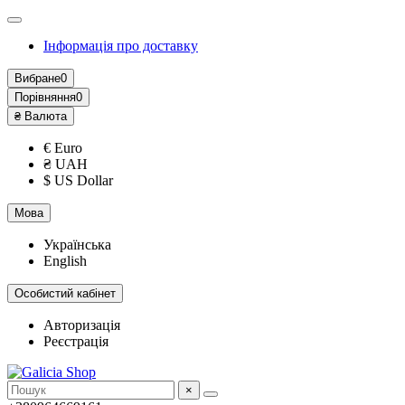
Інформація про доставку
Вибране
0
Порівняння
0
₴
Валюта
€ Euro
₴ UAH
$ US Dollar
Мова
Українська
English
Особистий кабінет
Авторизація
Реєстрація
×