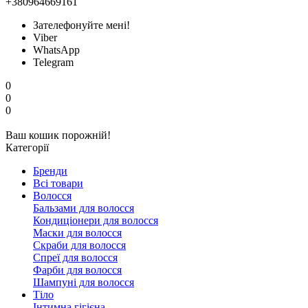
+380964669161
Зателефонуйте мені!
Viber
WhatsApp
Telegram
0
0
0
Ваш кошик порожній!
Категорії
Бренди
Всі товари
Волосся
Бальзами для волосся
Кондиціонери для волосся
Маски для волосся
Скраби для волосся
Спреї для волосся
Фарби для волосся
Шампуні для волосся
Тіло
Інтимна гігієна