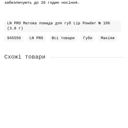
забезпечують до 16 годин носіння.
LN PRO Матова помада для губ Lip Powder № 106
(3.8 г)
945550
LN PRO
Всі товари
Губи
Макіяж
Схожі товари
LN PRO Рідкі тіні для повік Сristal Shine
Eyeshadow №104 (2,3 мл)
145₴