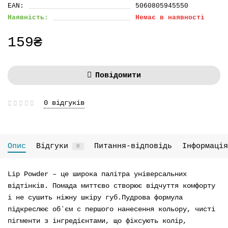
EAN:
5060805945550
Наявність:
Немає в наявності
159₴
Повідомити
0 відгуків
Опис
Відгуки
Питання-відповідь
Інформація
0
Lip Powder – це широка палітра універсальних
відтінків. Помада миттєво створює відчуття комфорту
і не сушить ніжну шкіру губ.Пудрова формула
підкреслює обʼєм с першого нанесення кольору, чисті
пігменти з інгредієнтами, що фіксують колір,