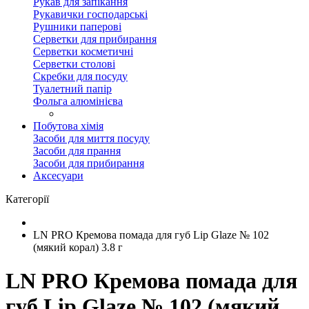
Рукав для запікання
Рукавички господарські
Рушники паперові
Серветки для прибирання
Серветки косметичні
Серветки столові
Скребки для посуду
Туалетний папір
Фольга алюмінієва
Побутова хімія
Засоби для миття посуду
Засоби для прання
Засоби для прибирання
Аксесуари
Категорії
LN PRO Кремова помада для губ Lip Glaze № 102
(мякий корал) 3.8 г
LN PRO Кремова помада для
губ Lip Glaze № 102 (мякий