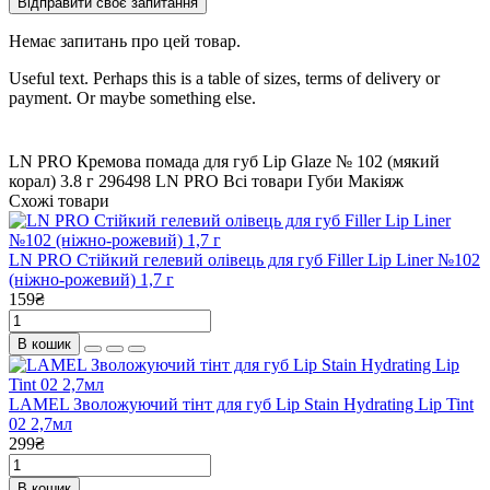
Відправити своє запитання
Немає запитань про цей товар.
Useful text. Perhaps this is a table of sizes, terms of delivery or
payment. Or maybe something else.
LN PRO Кремова помада для губ Lip Glaze № 102 (мякий
корал) 3.8 г
296498
LN PRO
Всі товари
Губи
Макіяж
Схожі товари
LN PRO Стійкий гелевий олівець для губ Filler Lip Liner №102
(ніжно-рожевий) 1,7 г
159₴
В кошик
LAMEL Зволожуючий тінт для губ Lip Stain Hydrating Lip Tint
02 2,7мл
299₴
В кошик