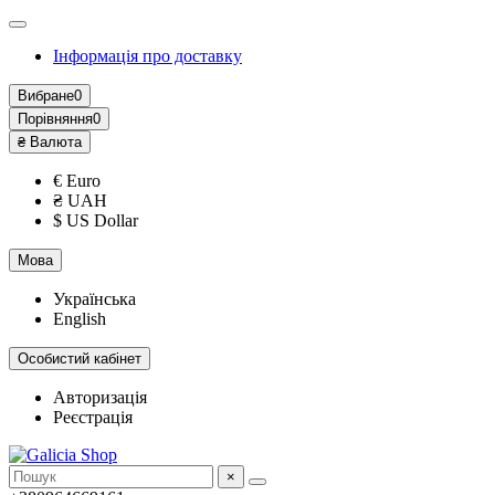
Інформація про доставку
Вибране
0
Порівняння
0
₴
Валюта
€ Euro
₴ UAH
$ US Dollar
Мова
Українська
English
Особистий кабінет
Авторизація
Реєстрація
×