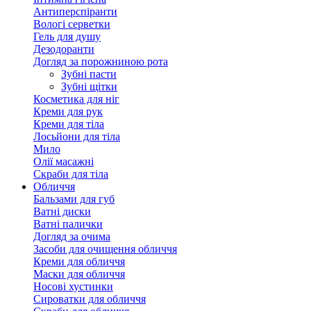
Антиперспіранти
Вологі серветки
Гель для душу
Дезодоранти
Догляд за порожниною рота
Зубні пасти
Зубні щітки
Косметика для ніг
Креми для рук
Креми для тіла
Лосьйони для тіла
Мило
Олії масажні
Скраби для тіла
Обличчя
Бальзами для губ
Ватні диски
Ватні палички
Догляд за очима
Засоби для очищення обличчя
Креми для обличчя
Маски для обличчя
Носові хустинки
Сироватки для обличчя