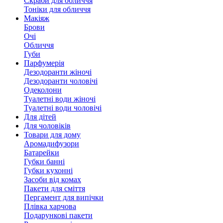
Скраби для обличчя
Тоніки для обличчя
Макіяж
Брови
Очі
Обличчя
Губи
Парфумерія
Дезодоранти жіночі
Дезодоранти чоловічі
Одеколони
Туалетні води жіночі
Туалетні води чоловічі
Для дітей
Для чоловіків
Товари для дому
Аромадифузори
Батарейки
Губки банні
Губки кухонні
Засоби від комах
Пакети для сміття
Пергамент для випічки
Плівка харчова
Подарункові пакети