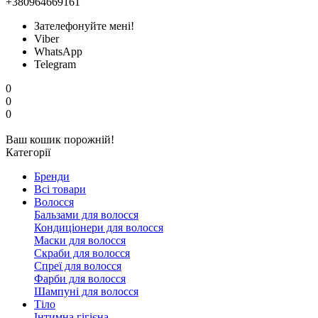
+380964669161
Зателефонуйте мені!
Viber
WhatsApp
Telegram
0
0
0
Ваш кошик порожній!
Категорії
Бренди
Всі товари
Волосся
Бальзами для волосся
Кондиціонери для волосся
Маски для волосся
Скраби для волосся
Спреї для волосся
Фарби для волосся
Шампуні для волосся
Тіло
Інтимна гігієна