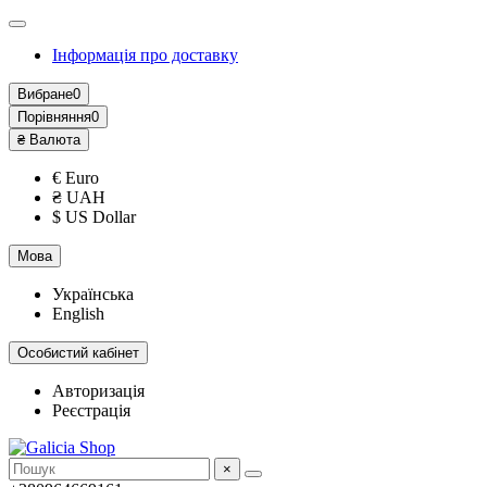
Інформація про доставку
Вибране
0
Порівняння
0
₴
Валюта
€ Euro
₴ UAH
$ US Dollar
Мова
Українська
English
Особистий кабінет
Авторизація
Реєстрація
×