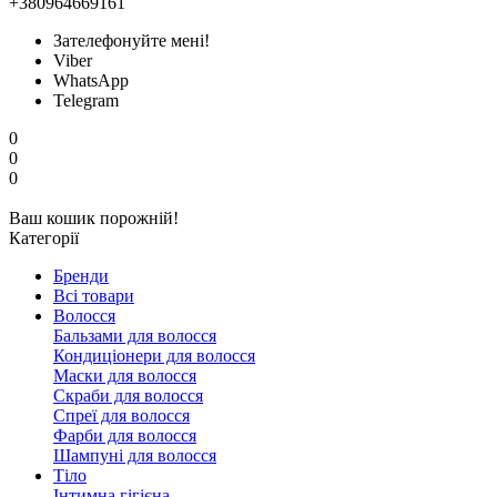
+380964669161
Зателефонуйте мені!
Viber
WhatsApp
Telegram
0
0
0
Ваш кошик порожній!
Категорії
Бренди
Всі товари
Волосся
Бальзами для волосся
Кондиціонери для волосся
Маски для волосся
Скраби для волосся
Спреї для волосся
Фарби для волосся
Шампуні для волосся
Тіло
Інтимна гігієна