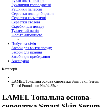
Рукав для запікання
Рукавички господарські
Рушники паперові
Серветки для прибирання
Серветки косметичні
Серветки столові
Скребки для посуду
Туалетний папір
Фольга алюмінієва
Побутова хімія
Засоби для миття посуду
Засоби для прання
Засоби для прибирання
Аксесуари
Категорії
LAMEL Тональна основа-сироватка Smart Skin Serum
Tinted Foundation №404 35мл
LAMEL Тональна основа-
сироватка Smart Skin Serum