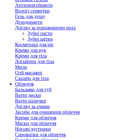
Антиперспіранти
Вологі серветки
Гель для душу
Дезодоранти
Догляд за порожниною рота
Зубні пасти
Зубні щітки
Косметика для ніг
Креми для рук
Креми для тіла
Лосьйони для тіла
Мило
Олії масажні
Скраби для тіла
Обличчя
Бальзами для губ
Ватні диски
Ватні палички
Догляд за очима
Засоби для очищення обличчя
Креми для обличчя
Маски для обличчя
Носові хустинки
Сироватки для обличчя