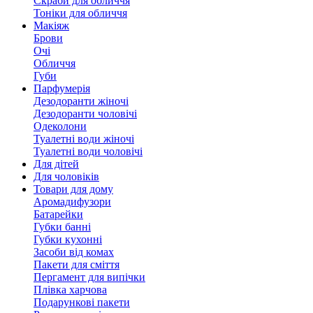
Скраби для обличчя
Тоніки для обличчя
Макіяж
Брови
Очі
Обличчя
Губи
Парфумерія
Дезодоранти жіночі
Дезодоранти чоловічі
Одеколони
Туалетні води жіночі
Туалетні води чоловічі
Для дітей
Для чоловіків
Товари для дому
Аромадифузори
Батарейки
Губки банні
Губки кухонні
Засоби від комах
Пакети для сміття
Пергамент для випічки
Плівка харчова
Подарункові пакети