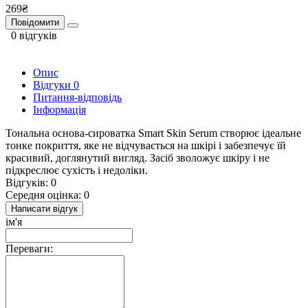
269₴
Повідомити
0 відгуків
Опис
Відгуки
0
Питання-відповідь
Інформація
Тональна основа-сироватка Smart Skin Serum створює ідеальне
тонке покриття, яке не відчувається на шкірі і забезпечує їй
красивий, доглянутий вигляд. Засіб зволожує шкіру і не
підкреслює сухість і недоліки.
Відгуків: 0
Середня оцінка: 0
Написати відгук
ім'я
Переваги: