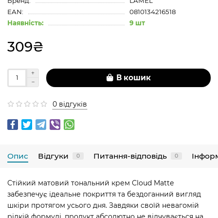
Бренд:
LAMEL
EAN:
0810134216518
Наявність:
9 шт
309₴
В кошик
0 відгуків
Опис
Відгуки
Питання-відповідь
Інфор
0
0
Стійкий матовий тональний крем Cloud Matte
забезпечує ідеальне покриття та бездоганний вигляд
шкіри протягом усього дня. Завдяки своїй невагомій
рідкій формулі, продукт абсолютно не відчувається на