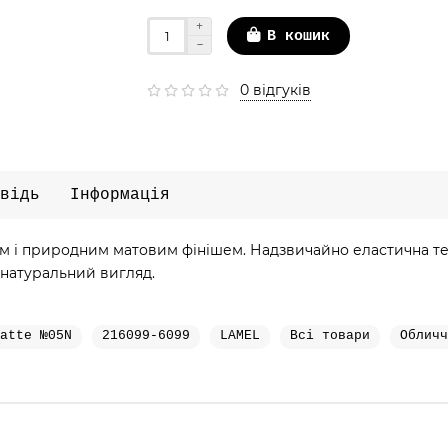
В кошик
0 відгуків
відь
Інформація
м і природним матовим фінішем. Надзвичайно еластична тек
 натуральний вигляд.
atte №05N
216099-6099
LAMEL
Всі товари
Обличч