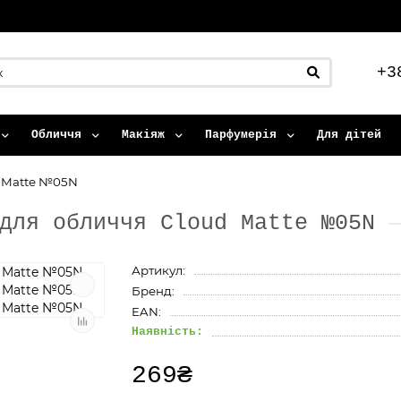
+3
Обличчя
Макіяж
Парфумерія
Для дітей
d Matte №05N
для обличчя Cloud Matte №05N
Артикул:
Бренд:
EAN:
Наявність:
269₴