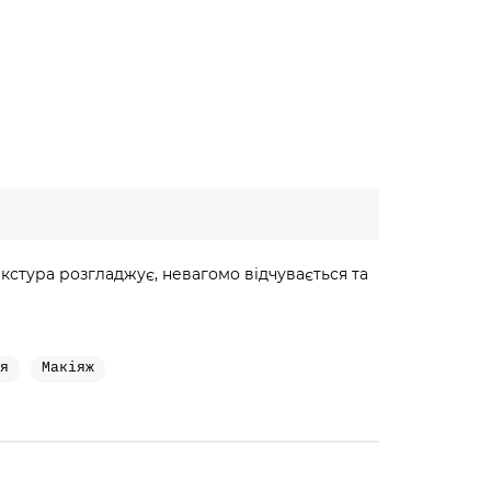
стура розгладжує, невагомо відчувається та
я
Макіяж