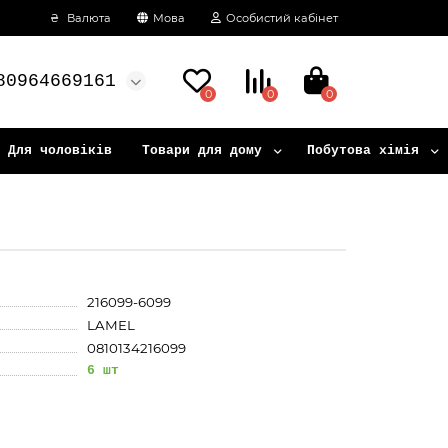
₴
Валюта
Мова
Особистий кабінет
80964669161
0
0
0
Для чоловіків
Товари для дому
Побутова хімія
216099-6099
LAMEL
0810134216099
6 шт