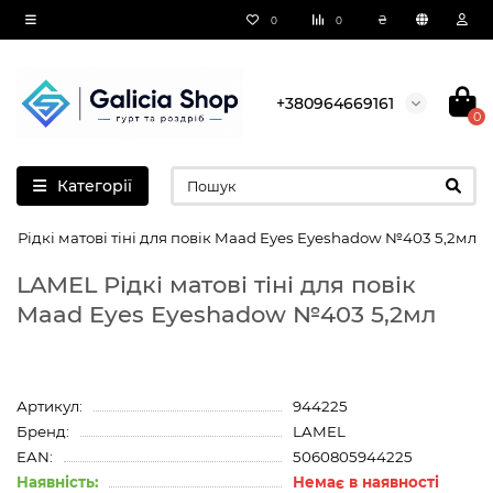
₴
0
0
+380964669161
0
Категорії
L Рідкі матові тіні для повік Maad Eyes Eyeshadow №403 5,2мл
LAMEL Рідкі матові тіні для повік
Maad Eyes Eyeshadow №403 5,2мл
Артикул:
944225
Бренд:
LAMEL
EAN:
5060805944225
Наявність:
Немає в наявності