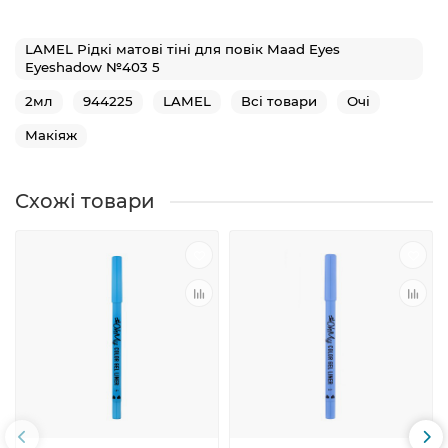
LAMEL Рідкі матові тіні для повік Maad Eyes
Eyeshadow №403 5
2мл
944225
LAMEL
Всі товари
Очі
Макіяж
Схожі товари