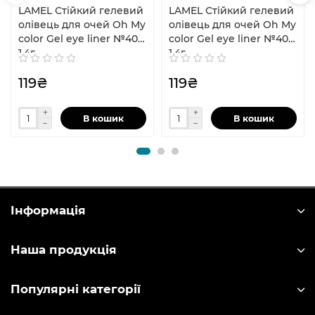
LAMEL Стійкий гелевий
LAMEL Стійкий гелевий
олівець для очей Oh My
олівець для очей Oh My
color Gel eye liner №401
color Gel eye liner №408
1,4г
1,4г
119₴
119₴
В кошик
В кошик
Інформація
Наша продукція
Популярні категорії