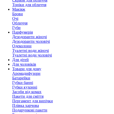
Скраби для обличчя
Тоніки для обличчя
Макіяж
Брови
Очі
Обличчя
Губи
Парфумерія
Дезодоранти жіночі
Дезодоранти чоловічі
Одеколони
Туалетні води жіночі
Туалетні води чоловічі
Для дітей
Для чоловіків
Товари для дому
Аромадифузори
Батарейки
Губки банні
Губки кухонні
Засоби від комах
Пакети для сміття
Пергамент для випічки
Плівка харчова
Подарункові пакети