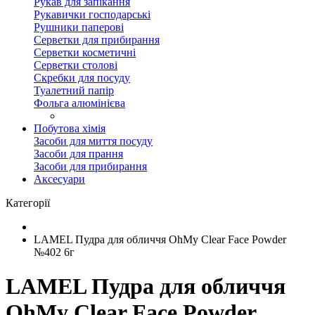
Рукав для запікання
Рукавички господарські
Рушники паперові
Серветки для прибирання
Серветки косметичні
Серветки столові
Скребки для посуду
Туалетний папір
Фольга алюмінієва
Побутова хімія
Засоби для миття посуду
Засоби для прання
Засоби для прибирання
Аксесуари
Категорії
LAMEL Пудра для обличчя OhMy Clear Face Powder
№402 6г
LAMEL Пудра для обличчя
OhMy Clear Face Powder