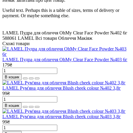
Немає запитань про цей товар.
Useful text. Perhaps this is a table of sizes, terms of delivery or
payment. Or maybe something else.
LAMEL Пудра для обличчя OhMy Clear Face Powder №402 6г
588061
LAMEL
Всі товари
Обличчя
Макіяж
Схожі товари
LAMEL Пудра для обличчя OhMy Clear Face Powder №403 6г
179₴
В кошик
LAMEL Рум'яна для обличчя Blush cheek colour №402 3,8г
99₴
В кошик
LAMEL Рум'яна для обличчя Blush cheek colour №403 3,8г
99₴