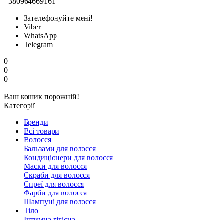
+380964669161
Зателефонуйте мені!
Viber
WhatsApp
Telegram
0
0
0
Ваш кошик порожній!
Категорії
Бренди
Всі товари
Волосся
Бальзами для волосся
Кондиціонери для волосся
Маски для волосся
Скраби для волосся
Спреї для волосся
Фарби для волосся
Шампуні для волосся
Тіло
Інтимна гігієна