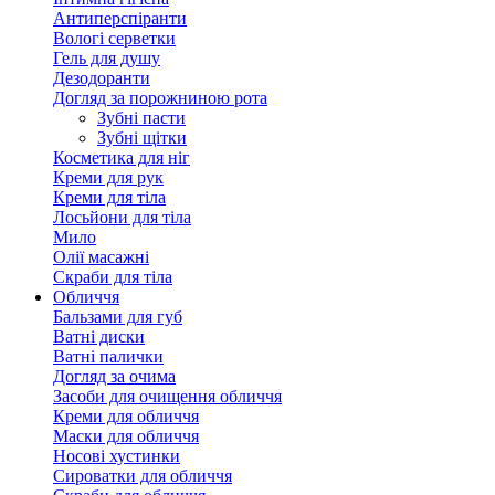
Антиперспіранти
Вологі серветки
Гель для душу
Дезодоранти
Догляд за порожниною рота
Зубні пасти
Зубні щітки
Косметика для ніг
Креми для рук
Креми для тіла
Лосьйони для тіла
Мило
Олії масажні
Скраби для тіла
Обличчя
Бальзами для губ
Ватні диски
Ватні палички
Догляд за очима
Засоби для очищення обличчя
Креми для обличчя
Маски для обличчя
Носові хустинки
Сироватки для обличчя