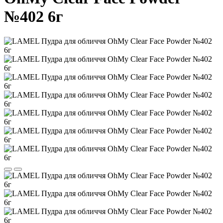
№402 6г