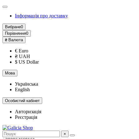
Інформація про доставку
Вибране
0
Порівняння
0
₴
Валюта
€ Euro
₴ UAH
$ US Dollar
Мова
Українська
English
Особистий кабінет
Авторизація
Реєстрація
×