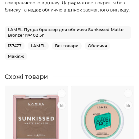
помаранчевого відтінку. Дарує матове покриття без
блиску та надає обличчю відтінок засмаглого вигляду.
LAMEL Пудра бронзер для обличчя Sunkissed Matte
Bronzer №402 5г
137477
LAMEL
Всі товари
Обличчя
Макіяж
Схожі товари