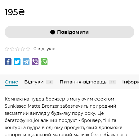
195₴
Повідомити
0 відгуків
Опис
Відгуки
Питання-відповідь
Інфор
0
0
Компактна пудра-бронзер з матуючим ефектом
Sunkissed Matte Bronzer забезпечить природний
засмаглий вигляд у будь-яку пору року. Це
багатофункціональний продукт - бронзер, тіні та
контурна пудра в одному продукті, який допоможе
створити ідеальний матовий макіяж без небажаного