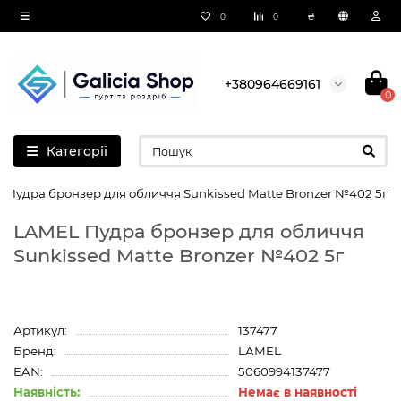
₴
0
0
+380964669161
0
Категорії
 Пудра бронзер для обличчя Sunkissed Matte Bronzer №402 5г
LAMEL Пудра бронзер для обличчя
Sunkissed Matte Bronzer №402 5г
Артикул:
137477
Бренд:
LAMEL
EAN:
5060994137477
Наявність:
Немає в наявності