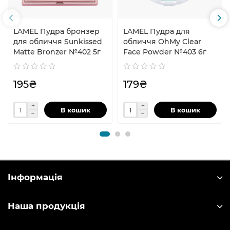
LAMEL Пудра бронзер
LAMEL Пудра для
для обличчя Sunkissed
обличчя OhMy Clear
Matte Bronzer №402 5г
Face Powder №403 6г
195₴
179₴
В кошик
В кошик
Інформація
Наша продукція