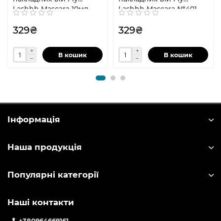
Lashhh Mascara 10мл
Lashhh Mascara №401
10мл
329₴
329₴
В кошик
В кошик
Інформація
Наша продукція
Популярні категорії
Наші контакти