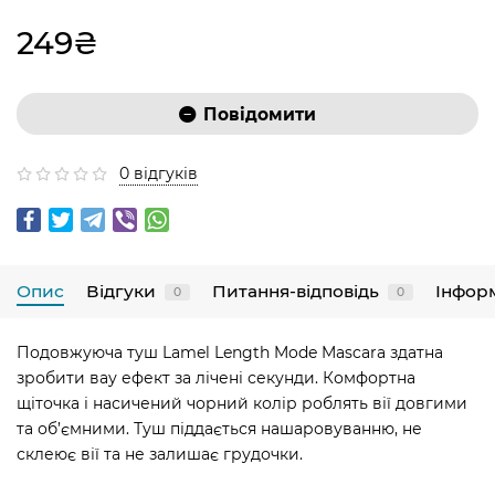
249₴
Повідомити
0 відгуків
Опис
Відгуки
Питання-відповідь
Інфор
0
0
Подовжуюча туш Lamel Length Mode Mascara здатна
зробити вау ефект за лічені секунди. Комфортна
щіточка і насичений чорний колір роблять вії довгими
та об’ємними. Туш піддається нашаровуванню, не
склеює вії та не залишає грудочки.