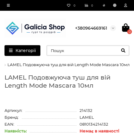
₴
0
0
+380964669161
0
Категорії
LAMEL Подовжуюча туш для вій Length Mode Mascara 10мл
LAMEL Подовжуюча туш для вій
Length Mode Mascara 10мл
Артикул:
214132
Бренд:
LAMEL
EAN:
0810134214132
Наявність:
Немає в наявності