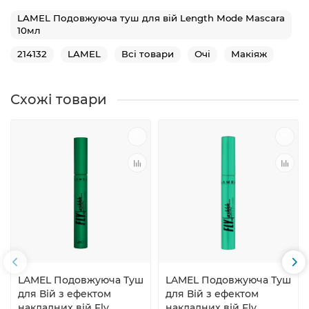
LAMEL Подовжуюча туш для вій Length Mode Mascara
10мл
214132
LAMEL
Всі товари
Очі
Макіяж
Схожі товари
LAMEL Подовжуюча Туш
LAMEL Подовжуюча Туш
для Вій з ефектом
для Вій з ефектом
накладних вій Fly
накладних вій Fly