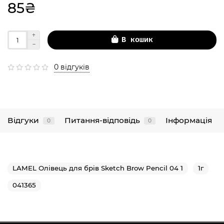
85₴
В кошик
0 відгуків
Відгуки
Питання-відповідь
Інформація
0
0
LAMEL Олівець для брів Sketch Brow Pencil 04 1
1г
041365