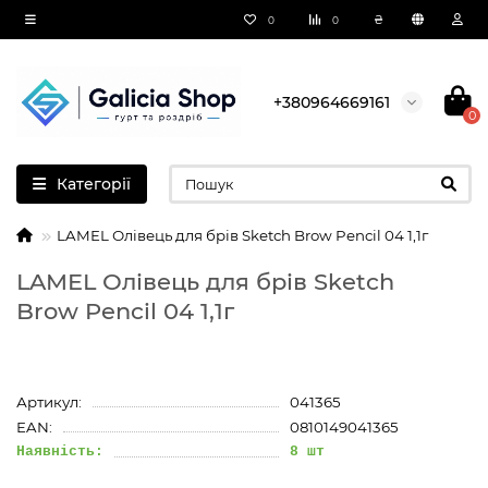
₴
0
0
+380964669161
0
Категорії
LAMEL Олівець для брів Sketch Brow Pencil 04 1,1г
LAMEL Олівець для брів Sketch
Brow Pencil 04 1,1г
Артикул:
041365
EAN:
0810149041365
Наявність:
8 шт