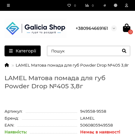
₴
0
0
+380964669161
0
Категорії
LAMEL Матова помада для губ Powder Drop №405 3,8г
LAMEL Матова помада для губ
Powder Drop №405 3,8г
Артикул:
949558-9558
Бренд:
LAMEL
EAN:
5060805949558
Наявність:
Немає в наявності