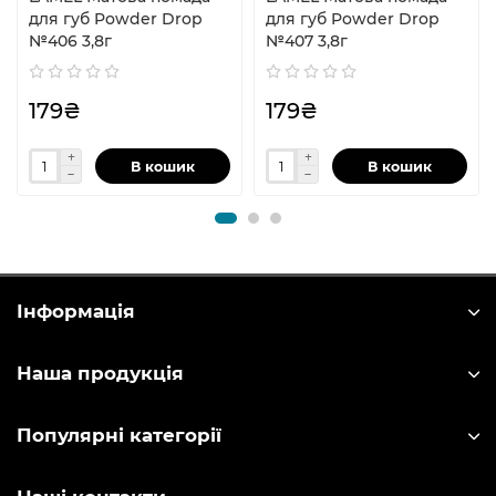
для губ Powder Drop
для губ Powder Drop
№406 3,8г
№407 3,8г
179₴
179₴
В кошик
В кошик
Інформація
Наша продукція
Популярні категорії