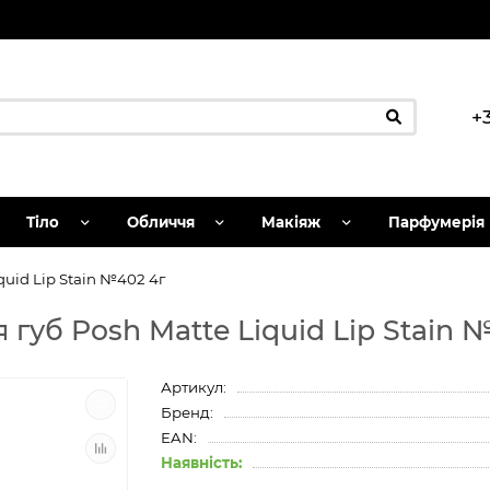
+
Тіло
Обличчя
Макіяж
Парфумерія
uid Lip Stain №402 4г
губ Posh Matte Liquid Lip Stain 
Артикул:
Бренд:
EAN:
Наявність: