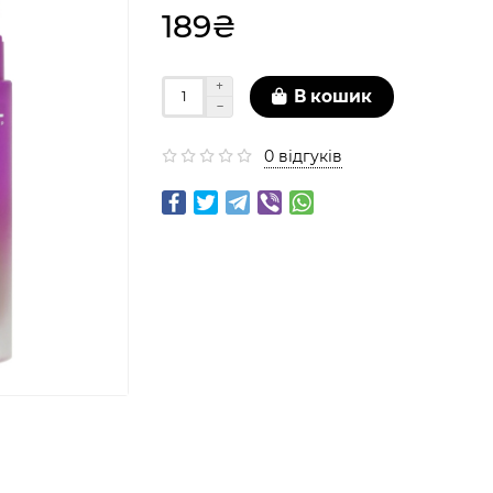
189₴
В кошик
0 відгуків