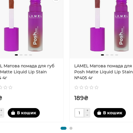
L Матова помада для губ
LAMEL Матова помада для
Matte Liquid Lip Stain
Posh Matte Liquid Lip Stain
 4г
№405 4г
₴
189₴
В кошик
В кошик