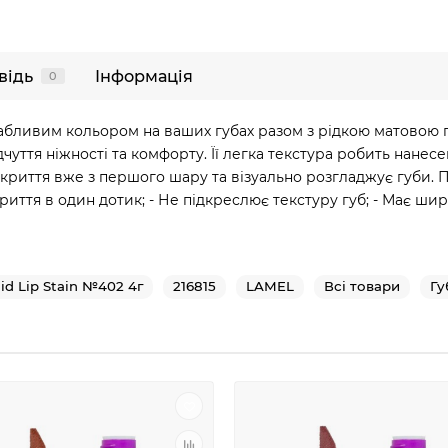
відь
Інформація
0
бливим кольором на ваших губах разом з рідкою матовою 
чуття ніжності та комфорту. Її легка текстура робить нане
риття вже з першого шару та візуально розгладжує губи. Пе
иття в один дотик; - Не підкреслює текстуру губ; - Має широ
d Lip Stain №402 4г
216815
LAMEL
Всі товари
Гу