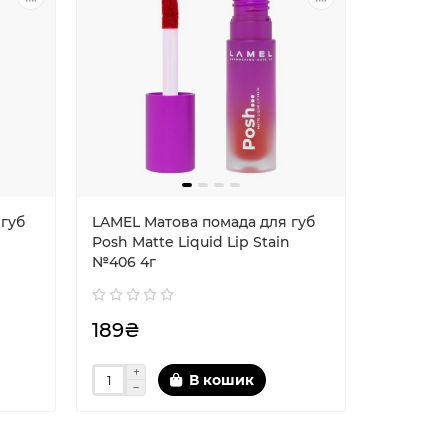
 губ
LAMEL Матова помада для губ
LAMEL М
Posh Matte Liquid Lip Stain
Posh Matt
№406 4г
№407 4г
189₴
189₴
В кошик