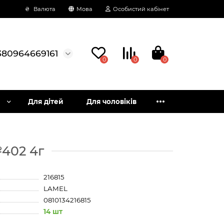
₴
Валюта
Мова
Особистий кабінет
380964669161
0
0
0
Для дітей
Для чоловіків
№402 4г
216815
LAMEL
0810134216815
14 шт