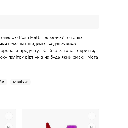
помадою Posh Matt. Надзвичайно тонка
сення помади швидким і надзвичайно
реваги продукту: - Стійке матове покриття; -
ку палітру відтінків на будь-який смак; - Мега
би
Макіяж