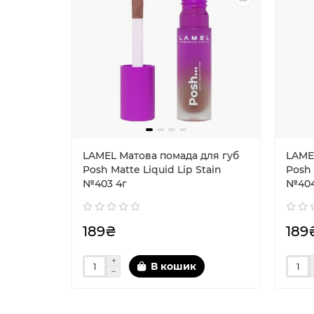
LAMEL Матова помада для губ
LAME
Posh Matte Liquid Lip Stain
Posh 
№403 4г
№404
189₴
189
В кошик