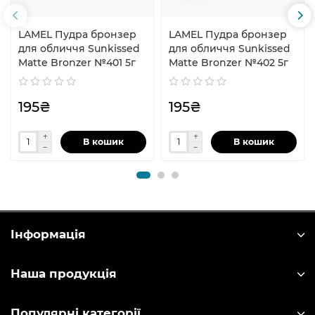
LAMEL Пудра бронзер
LAMEL Пудра бронзер
для обличчя Sunkissed
для обличчя Sunkissed
Matte Bronzer №401 5г
Matte Bronzer №402 5г
195₴
195₴
В кошик
В кошик
Інформація
Наша продукція
Популярні категорії