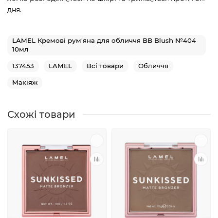
дня.
LAMEL Кремові рум'яна для обличчя BB Blush №404
10мл
137453
LAMEL
Всі товари
Обличчя
Макіяж
Схожі товари