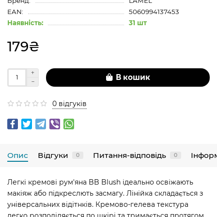
Бренд:
LAMEL
EAN:
5060994137453
Наявність:
31 шт
179₴
В кошик
0 відгуків
Опис
Відгуки
Питання-відповідь
Інфор
0
0
Легкі кремові рум'яна BB Blush ідеально освіжають
макіяж або підкреслють засмагу. Лінійка складається з
універсальних відітнків. Кремово-гелева текстура
легко розподіляється по шкірі та тримається протягом