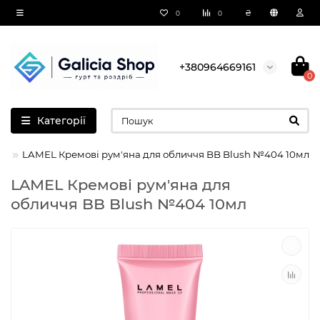
₴
0
0
+380964669161
0
Категорії
LAMEL Кремові рум'яна для обличчя BB Blush №404 10мл
LAMEL Кремові рум'яна для
обличчя BB Blush №404 10мл