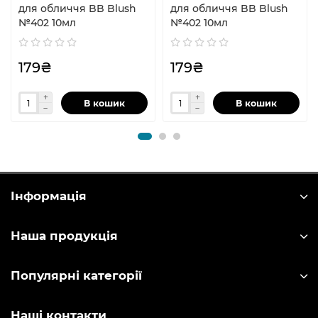
для обличчя BB Blush
для обличчя BB Blush
№402 10мл
№402 10мл
179₴
179₴
В кошик
В кошик
Інформація
Наша продукція
Популярні категорії
Наші контакти