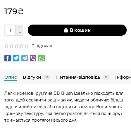
179₴
В кошик
0 відгуків
Опис
Відгуки
Питання-відповідь
Інфор
0
0
Легкі кремові рум'яна BB Blush ідеально підходять для
того, щоб освіжити ваш макіяж, надати обличчю більш
відпочилий вигляд або відтінити засмагу. Вони мають
кремову текстуру, яка легко розподіляється по шкірі, і
тримаються протягом всього дня.