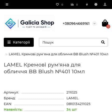
₴
0
0
+380964669161
0
Категорії
LAMEL Кремові рум'яна для обличчя BB Blush №401 10мл
LAMEL Кремові рум'яна для
обличчя BB Blush №401 10мл
Артикул:
211025
Бренд:
LAMEL
EAN:
0810134211025
Наявність:
34 шт