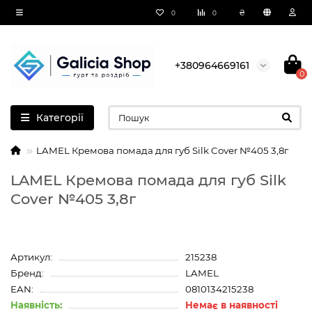
₴
0
0
+380964669161
0
Категорії
LAMEL Кремова помада для губ Silk Cover №405 3,8г
LAMEL Кремова помада для губ Silk
Cover №405 3,8г
Артикул:
215238
Бренд:
LAMEL
EAN:
0810134215238
Наявність:
Немає в наявності