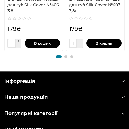
для губ Silk Cover №406
для губ Silk Cover №407
3,8г
3,8г
179₴
179₴
В кошик
В кошик
Інформація
Наша продукція
Популярні категорії