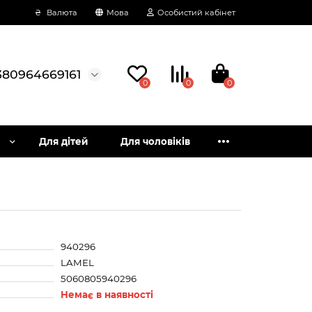
₴
Валюта
Мова
Особистий кабінет
380964669161
0
0
0
Для дітей
Для чоловіків
940296
LAMEL
5060805940296
Немає в наявності