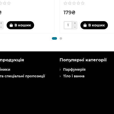
₴
179₴
В кошик
В кошик
продукція
Популярні категорії
бники
Парфумерія
 та спеціальні пропозиції
Тіло і ванна