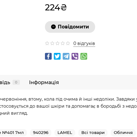
224₴
Повідомити
0 відгуків
відь
Інформація
0
ервоніння, втому, кола під очима й інші недоліки. Завдяки
совується до вашої шкіри та допомагає в бородьбі з недолік
дний вигляд.
e №401 7мл
940296
LAMEL
Всі товари
Обличчя