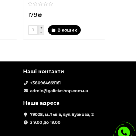
179₴
179₴
В кошик
Наші контакти
+380964669161
admin@galiciashop.com.ua
Наша адреса
79028, м.Львів, вул.Бузкова, 2
з 9.00 до 19.00