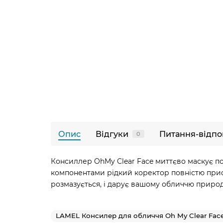
Опис
Відгуки
Питання-відпо
0
Консиллер OhMy Clear Face миттєво маскує поч
компонентами рідкий коректор повністю присто
розмазується, і дарує вашому обличчю приро
LAMEL Консилер для обличчя Oh My Clear Fac