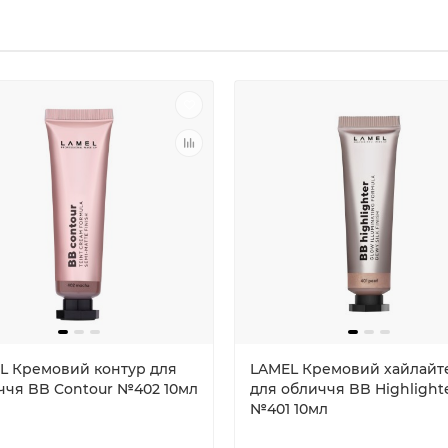
L Кремовий контур для
LAMEL Кремовий хайлайт
ччя BB Contour №402 10мл
для обличчя BB Highlight
№401 10мл