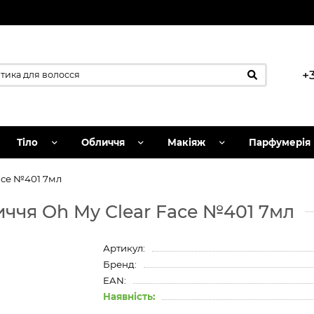
+
Тіло
Обличчя
Макіяж
Парфумерія
ace №401 7мл
ччя Oh My Clear Face №401 7мл
Артикул:
Бренд:
EAN:
Наявність: