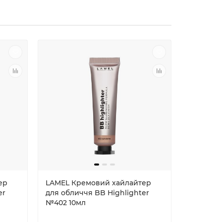
ер
LAMEL Кремовий хайлайтер
LAMEL К
er
для обличчя BB Highlighter
обличчя
№402 10мл