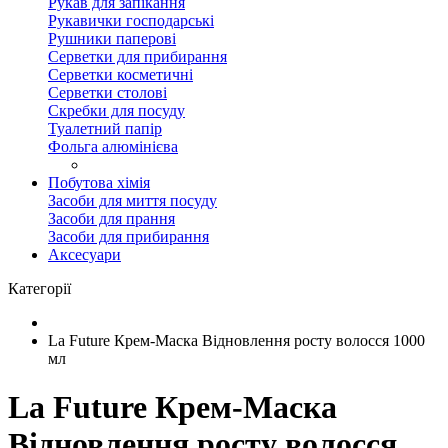
Рукав для запікання
Рукавички господарські
Рушники паперові
Серветки для прибирання
Серветки косметичні
Серветки столові
Скребки для посуду
Туалетний папір
Фольга алюмінієва
Побутова хімія
Засоби для миття посуду
Засоби для прання
Засоби для прибирання
Аксесуари
Категорії
La Future Крем-Маска Відновлення росту волосся 1000
мл
La Future Крем-Маска
Відновлення росту волосся