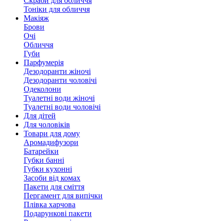
Скраби для обличчя
Тоніки для обличчя
Макіяж
Брови
Очі
Обличчя
Губи
Парфумерія
Дезодоранти жіночі
Дезодоранти чоловічі
Одеколони
Туалетні води жіночі
Туалетні води чоловічі
Для дітей
Для чоловіків
Товари для дому
Аромадифузори
Батарейки
Губки банні
Губки кухонні
Засоби від комах
Пакети для сміття
Пергамент для випічки
Плівка харчова
Подарункові пакети