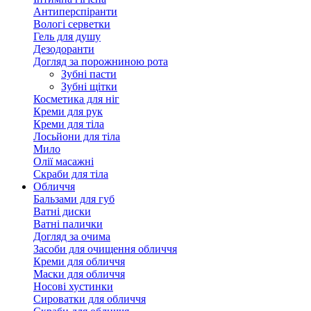
Антиперспіранти
Вологі серветки
Гель для душу
Дезодоранти
Догляд за порожниною рота
Зубні пасти
Зубні щітки
Косметика для ніг
Креми для рук
Креми для тіла
Лосьйони для тіла
Мило
Олії масажні
Скраби для тіла
Обличчя
Бальзами для губ
Ватні диски
Ватні палички
Догляд за очима
Засоби для очищення обличчя
Креми для обличчя
Маски для обличчя
Носові хустинки
Сироватки для обличчя