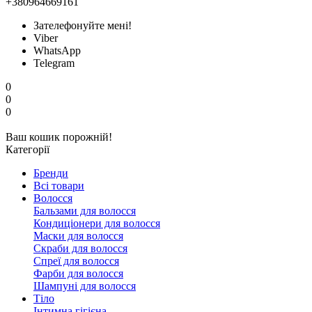
+380964669161
Зателефонуйте мені!
Viber
WhatsApp
Telegram
0
0
0
Ваш кошик порожній!
Категорії
Бренди
Всі товари
Волосся
Бальзами для волосся
Кондиціонери для волосся
Маски для волосся
Скраби для волосся
Спреї для волосся
Фарби для волосся
Шампуні для волосся
Тіло
Інтимна гігієна