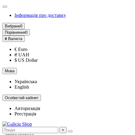
Інформація про доставку
Вибране
0
Порівняння
0
₴
Валюта
€ Euro
₴ UAH
$ US Dollar
Мова
Українська
English
Особистий кабінет
Авторизація
Реєстрація
×